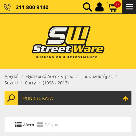
0
211 800 9140
0,00 €
ΚΑΘΑΡΌ ΣΎΝΟΛΟ:
0,00 €
ΤΕΛΙΚΌ ΣΎΝΟΛΟ:
Αρχική
Εξωτερικό Αυτοκινήτου
Προφυλακτήρες
/
/
/
Suzuki
Carry
(1998 - 2013)
/
/
ΨΩΝΊΣΤΕ ΚΑΤΆ
Πλέγμα
Λίστα