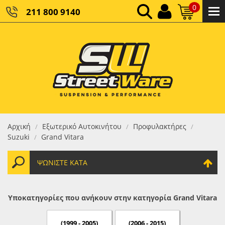
0
211 800 9140
0,00 €
ΚΑΘΑΡΌ ΣΎΝΟΛΟ:
0,00 €
ΤΕΛΙΚΌ ΣΎΝΟΛΟ:
Αρχική
Εξωτερικό Αυτοκινήτου
Προφυλακτήρες
/
/
/
Suzuki
Grand Vitara
/
ΨΩΝΊΣΤΕ ΚΑΤΆ
Υποκατηγορίες που ανήκουν στην κατηγορία Grand Vitara
(1999 - 2005)
(2006 - 2015)