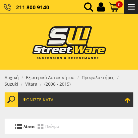
0
211 800 9140
0,00 €
ΚΑΘΑΡΌ ΣΎΝΟΛΟ:
0,00 €
ΤΕΛΙΚΌ ΣΎΝΟΛΟ:
Αρχική
Εξωτερικό Αυτοκινήτου
Προφυλακτήρες
/
/
/
Suzuki
Vitara
(2006 - 2015)
/
/
ΨΩΝΊΣΤΕ ΚΑΤΆ
Πλέγμα
Λίστα