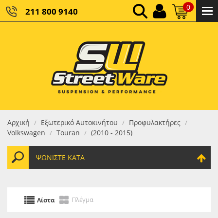
0
211 800 9140
0,00 €
ΚΑΘΑΡΌ ΣΎΝΟΛΟ:
0,00 €
ΤΕΛΙΚΌ ΣΎΝΟΛΟ:
Αρχική
Εξωτερικό Αυτοκινήτου
Προφυλακτήρες
/
/
/
Volkswagen
Touran
(2010 - 2015)
/
/
ΨΩΝΊΣΤΕ ΚΑΤΆ
Πλέγμα
Λίστα