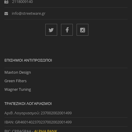
2118009140
info@streetware.gr
ΕΠΊΣΗΜΟΙ ΑΝΤΙΠΡΌΣΩΠΟΙ
Maxton Design
Green Filters
Wagner Tuning
ΤΡΑΠΕΖΙΚΟΊ ΛΟΓΑΡΙΑΣΜΟΊ
Αριθ. Λογαριασμού: 237002002001499
IBAN: GR4601402370237002002001499
BIC: CRBAGRAA -
ALPHA BANK