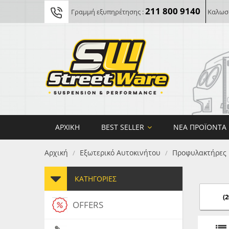
211 800 9140
Γραμμή εξυπηρέτησης :
Καλωσο
ΑΡΧΙΚΉ
BEST SELLER
ΝΈΑ ΠΡΟΪΌΝΤΑ
Αρχική
Εξωτερικό Αυτοκινήτου
Προφυλακτήρες
/
/
ΚΑΤΗΓΟΡΊΕΣ
(2
OFFERS
FORG
MAXT