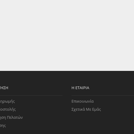
EGATE
ΚΆΛΥΜΜΑ
ULT
CUPRA
ΊΑ ΒΕΝΖΊΝΗΣ
ΨΕΥΤΟΚΆΠΑΚΟΥ
ΤΗΣ ΥΠΟΠΊΕΣΗΣ
ΒΆΣΕΙΣ ΜΗΧΑΝΉΣ
O)
ΊΑ ΝΕΡΟΎ
ΤΗΣΗ
Η ΕΤΑΙΡΊΑ
ληρωμής
Επικοινωνία
ποστολής
Σχετικά Με Εμάς
ηση Πελατών
σης