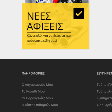
WAST
RENA
ΝΈΕΣ
ΑΝΤΛ
ΛΕΊΠ
ΑΦΊΞΕΙΣ
(TURB
Κάντε κλίκ για να δείτε τα πιο
ΑΝΤΛ
πρόσφατα είδη μας!
ΠΛΗΡΟΦΟΡΊΕΣ
ΕΞΥΠΗΡΈ
Ο Λογαριασμός Μου
Τρόποι Π
Το Καλάθι Μου
Τρόποι Α
Οι Παραγγελίες Μου
Εξυπηρέτ
Η Λίστα Επιθυμιών Μου
Όροι Χρή