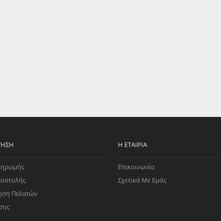
EGATE
ΚΆΛΥΜΜΑ
ULT
CUPRA
ΊΑ ΒΕΝΖΊΝΗΣ
ΨΕΥΤΟΚΆΠΑΚΟΥ
ΤΗΣ ΥΠΟΠΊΕΣΗΣ
ΒΆΣΕΙΣ ΜΗΧΑΝΉΣ
O)
ΊΑ ΝΕΡΟΎ
ΤΗΣΗ
Η ΕΤΑΙΡΊΑ
ληρωμής
Επικοινωνία
ποστολής
Σχετικά Με Εμάς
ηση Πελατών
σης