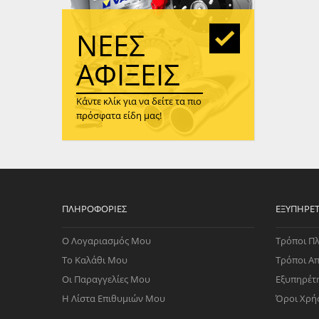
WAST
RENA
ΝΈΕΣ
ΑΝΤΛ
ΛΕΊΠ
ΑΦΊΞΕΙΣ
(TURB
Κάντε κλίκ για να δείτε τα πιο
ΑΝΤΛ
πρόσφατα είδη μας!
ΠΛΗΡΟΦΟΡΊΕΣ
ΕΞΥΠΗΡΈ
Ο Λογαριασμός Μου
Τρόποι Π
Το Καλάθι Μου
Τρόποι Α
Οι Παραγγελίες Μου
Εξυπηρέτ
Η Λίστα Επιθυμιών Μου
Όροι Χρή