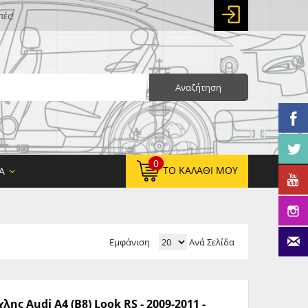
πές!
Αναζήτηση
0
ΤΟ ΚΑΛΆΘΙ ΜΟΥ
Α
Εμφάνιση
Ανά Σελίδα
0,00 €
ΚΑΘΑΡΌ ΣΎΝΟΛΟ:
0,00 €
ΤΕΛΙΚΌ ΣΎΝΟΛΟ:
009-2011 -