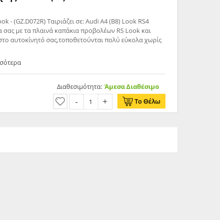
k - (GZ.D072R) Ταιριάζει σε: Audi A4 (B8) Look RS4
το αυτοκίνητό σας,τοποθετούνται πολύ εύκολα χωρίς
σσότερα
Διαθεσιμότητα:
Άμεσα Διαθέσιμο
Το Θέλω