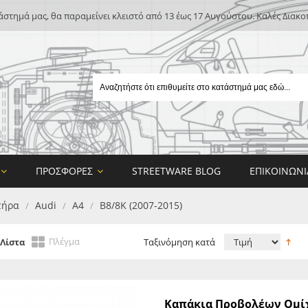
άστημά μας, θα παραμείνει κλειστό από 13 έως 17 Αυγούστου. Καλές Διακο
ΠΡΟΣΦΟΡΈΣ
STREETWARE BLOG
ΕΠΙΚΟΙΝΩΝΊ
τήρα
Audi
A4
B8/8K (2007-2015)
/
/
/
Πλέγμα
Λίστα
Ταξινόμηση κατά
E
Καπάκια Προβολέων Ομίχλης Audi A4 (B8) Look RS - 2
ON DESIGN