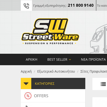
211 800 9140
Γραμμή εξυπηρέτησης :
Το κατ
ΑΡΧΙΚΉ
BEST SELLER
ΝΈΑ ΠΡΟΪΌΝΤΑ
Αρχική
Εξωτερικό Αυτοκινήτου
Σίτες Προφυλακ
/
/
ΚΑΤΗΓΟΡΊΕΣ
OFFERS
FORG
MAXT