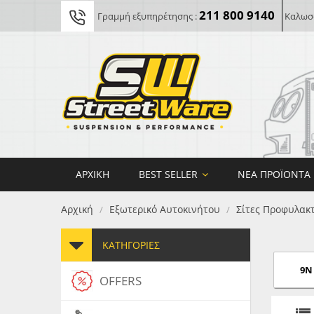
211 800 9140
Γραμμή εξυπηρέτησης :
Καλωσο
ΑΡΧΙΚΉ
BEST SELLER
ΝΈΑ ΠΡΟΪΌΝΤΑ
Αρχική
Εξωτερικό Αυτοκινήτου
Σίτες Προφυλακ
/
/
ΚΑΤΗΓΟΡΊΕΣ
9N 
OFFERS
FORG
MAXT