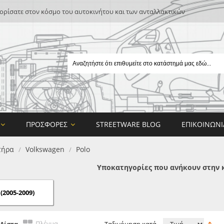
ρίσατε στον κόσμο του αυτοκινήτου και των ανταλλακτικών
ΠΡΟΣΦΟΡΈΣ
STREETWARE BLOG
ΕΠΙΚΟΙΝΩΝΊ
τήρα
Volkswagen
Polo
/
/
Υποκατηγορίες που ανήκουν στην 
(2005-2009)
E
ON DESIGN
Πλέγμα
Λίστα