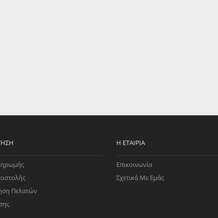
EGATE
ΚΆΛΥΜΜΑ
ULT
CUPRA
ΊΑ ΒΕΝΖΊΝΗΣ
ΨΕΥΤΟΚΆΠΑΚΟΥ
ΤΗΣ ΥΠΟΠΊΕΣΗΣ
ΒΆΣΕΙΣ ΜΗΧΑΝΉΣ
O)
ΊΑ ΝΕΡΟΎ
ΤΗΣΗ
Η ΕΤΑΙΡΊΑ
ληρωμής
Επικοινωνία
ποστολής
Σχετικά Με Εμάς
ηση Πελατών
σης