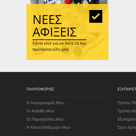
WAST
RENA
ΝΈΕΣ
ΑΝΤΛ
ΛΕΊΠ
ΑΦΊΞΕΙΣ
(TURB
Κάντε κλίκ για να δείτε τα πιο
ΑΝΤΛ
πρόσφατα είδη μας!
ΠΛΗΡΟΦΟΡΊΕΣ
ΕΞΥΠΗΡΈ
Ο Λογαριασμός Μου
Τρόποι Π
Το Καλάθι Μου
Τρόποι Α
Οι Παραγγελίες Μου
Εξυπηρέτ
Η Λίστα Επιθυμιών Μου
Όροι Χρή