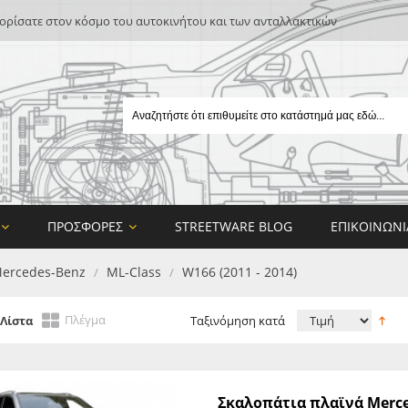
ρίσατε στον κόσμο του αυτοκινήτου και των ανταλλακτικών
ΠΡΟΣΦΟΡΈΣ
STREETWARE BLOG
ΕΠΙΚΟΙΝΩΝΊ
ercedes-Benz
ML-Class
W166 (2011 - 2014)
/
/
Πλέγμα
Λίστα
Ταξινόμηση κατά
E
Σκαλοπάτια πλαϊνά Merced
ON DESIGN