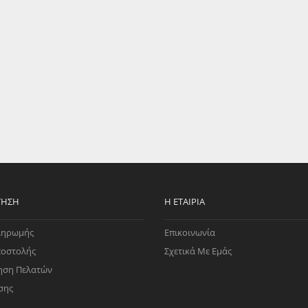
EGATE
ΚΆΛΥΜΜΑ
ULT
CUPRA
ΊΑ ΒΕΝΖΊΝΗΣ
ΨΕΥΤΟΚΆΠΑΚΟΥ
ΤΗΣ ΥΠΟΠΊΕΣΗΣ
ΒΆΣΕΙΣ ΜΗΧΑΝΉΣ
O)
ΊΑ ΝΕΡΟΎ
ΤΗΣΗ
Η ΕΤΑΙΡΊΑ
ληρωμής
Επικοινωνία
ποστολής
Σχετικά Με Εμάς
ηση Πελατών
σης