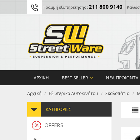
211 800 9140
Γραμμή εξυπηρέτησης :
Καλωσο
ΑΡΧΙΚΉ
BEST SELLER
ΝΈΑ ΠΡΟΪΌΝΤΑ
Αρχική
Εξωτερικό Αυτοκινήτου
Σκαλοπάτια
M
/
/
/
ΚΑΤΗΓΟΡΊΕΣ
OFFERS
FORG
MAXT