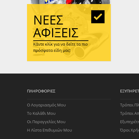
WAST
RENA
ΝΈΕΣ
ΑΝΤΛ
ΛΕΊΠ
ΑΦΊΞΕΙΣ
(TURB
Κάντε κλίκ για να δείτε τα πιο
ΑΝΤΛ
πρόσφατα είδη μας!
ΠΛΗΡΟΦΟΡΊΕΣ
ΕΞΥΠΗΡΈ
Ο Λογαριασμός Μου
Τρόποι Π
Το Καλάθι Μου
Τρόποι Α
Οι Παραγγελίες Μου
Εξυπηρέτ
Η Λίστα Επιθυμιών Μου
Όροι Χρή