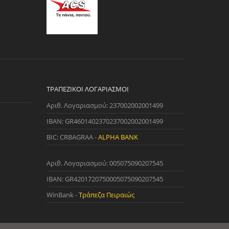
ΤΡΑΠΕΖΙΚΟΊ ΛΟΓΑΡΙΑΣΜΟΊ
Αριθ. Λογαριασμού: 237002002001499
IBAN: GR4601402370237002002001499
BIC: CRBAGRAA -
ALPHA BANK
Αριθ. Λογαριασμού: 005075090207545
IBAN: GR4201720750005075090207545
WinBank -
Τράπεζα Πειραιώς