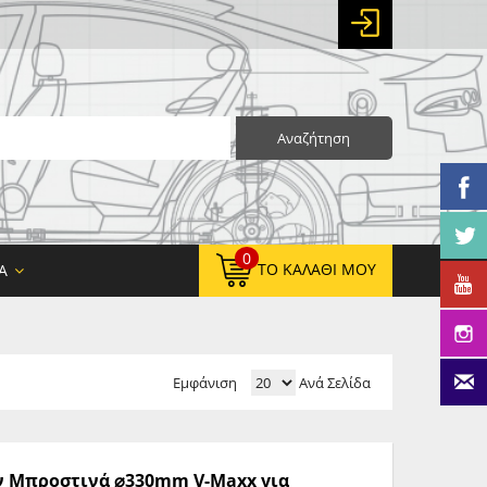
Αναζήτηση
0
ΤΟ ΚΑΛΆΘΙ ΜΟΥ
Α
Εμφάνιση
Ανά Σελίδα
0,00 €
ΚΑΘΑΡΌ ΣΎΝΟΛΟ:
0,00 €
ΤΕΛΙΚΌ ΣΎΝΟΛΟ:
ν Μπροστινά ⌀330mm V-Maxx για