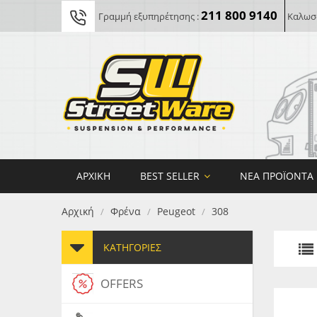
211 800 9140
Γραμμή εξυπηρέτησης :
Καλωσο
ΑΡΧΙΚΉ
BEST SELLER
ΝΈΑ ΠΡΟΪΌΝΤΑ
Αρχική
Φρένα
Peugeot
308
/
/
/
ΚΑΤΗΓΟΡΊΕΣ
OFFERS
FORG
MAXT