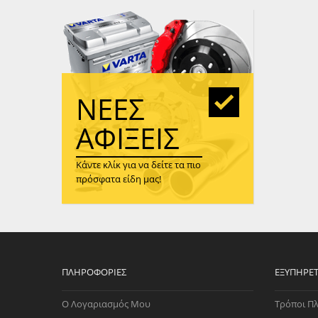
WAST
RENA
ΑΝΤΛ
ΛΕΊΠ
(TURB
ΝΈΕΣ
ΑΝΤΛ
ΑΦΊΞΕΙΣ
Κάντε κλίκ για να δείτε τα πιο
πρόσφατα είδη μας!
ΠΛΗΡΟΦΟΡΊΕΣ
ΕΞΥΠΗΡΈ
Ο Λογαριασμός Μου
Τρόποι Π