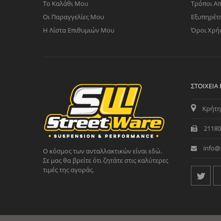
Το Καλάθι Μου
Τρόποι Α
Οι Παραγγελίες Μου
Εξυπηρέτ
Η Λίστα Επιθυμιών Μου
Όροι Χρή
ΣΤΟΙΧΕΊΑ
Κρήτη
21180
info@
Ο κόσμος των ανταλλακτικών είναι εδώ.
Σε μας θα βρείτε ότι ζητάτε στις καλύτερες
τιμές της αγοράς.