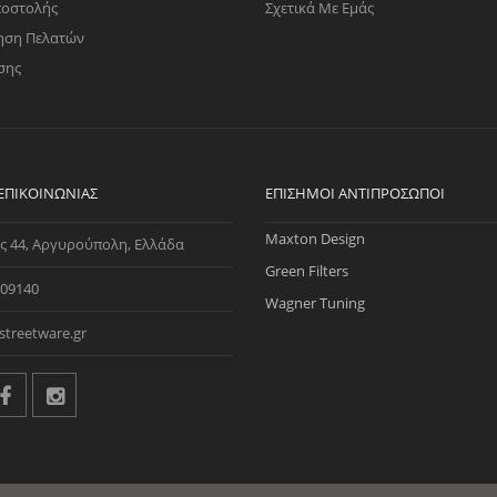
ποστολής
Σχετικά Με Εμάς
ηση Πελατών
σης
 ΕΠΙΚΟΙΝΩΝΊΑΣ
ΕΠΊΣΗΜΟΙ ΑΝΤΙΠΡΌΣΩΠΟΙ
Maxton Design
ς 44, Αργυρούπολη, Ελλάδα
Green Filters
09140
Wagner Tuning
streetware.gr