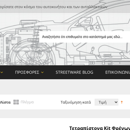
ρίσατε στον κόσμο του αυτοκινήτου και των ανταλλακτικών
ΠΡΟΣΦΟΡΈΣ
STREETWARE BLOG
ΕΠΙΚΟΙΝΩΝΊ
Πλέγμα
Λίστα
Ταξινόμηση κατά
E
Τετραπίστονα Kit Φρένω
ON DESIGN