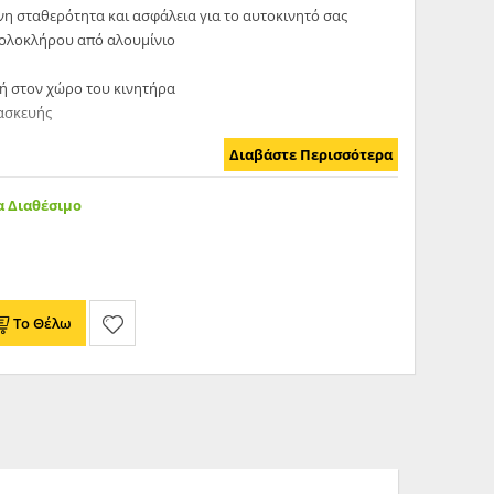
νη σταθερότητα και ασφάλεια για το αυτοκινητό σας
'ολοκλήρου από αλουμίνιο
κή στον χώρο του κινητήρα
τασκευής
Διαβάστε Περισσότερα
κά:
 Διαθέσιμο
- 318i)
Το Θέλω