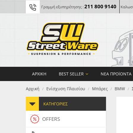
211 800 9140
Γραμμή εξυπηρέτησης :
Καλωσο
ΑΡΧΙΚΉ
BEST SELLER
ΝΈΑ ΠΡΟΪΌΝΤΑ
Αρχική
Ενίσχυση Πλαισίου
Μπάρες
BMW
/
/
/
/
ΚΑΤΗΓΟΡΊΕΣ
OFFERS
FORG
MAXT