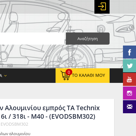
Αναζήτηση
0
ΤΟ ΚΑΛΆΘΙ ΜΟΥ
Α
 Αλουμινίου εμπρός TA Technix
0,00 €
ΚΑΘΑΡΌ ΣΎΝΟΛΟ:
6ι / 318ι - M40 - (EVODSBM302)
0,00 €
ΤΕΛΙΚΌ ΣΎΝΟΛΟ:
: EVODSBM302
όλων αλουμινίου