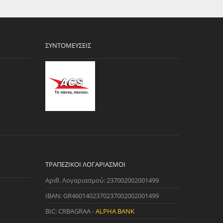
ΣΥΝΤΟΜΕΎΣΕΙΣ
ΤΡΑΠΕΖΙΚΟΊ ΛΟΓΑΡΙΑΣΜΟΊ
Αριθ. Λογαριασμού: 237002002001499
IBAN: GR4601402370237002002001499
BIC: CRBAGRAA -
ALPHA BANK