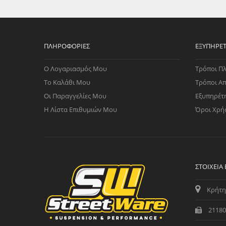
WAST
RENA
ΑΝΤΛ
ΛΕΊΠ
ΠΛΗΡΟΦΟΡΊΕΣ
ΕΞΥΠΗΡΈ
(TURB
Ο Λογαριασμός Μου
Τρόποι Π
ΑΝΤΛ
Το Καλάθι Μου
Τρόποι Α
Οι Παραγγελίες Μου
Εξυπηρέτ
Η Λίστα Επιθυμιών Μου
Όροι Χρή
ΣΤΟΙΧΕΊΑ
Κρήτη
21180