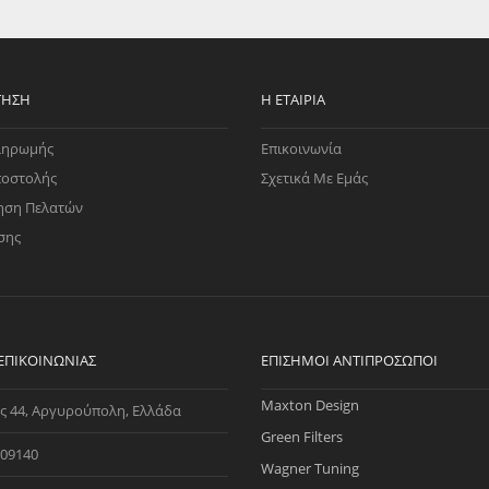
EGATE
ΚΆΛΥΜΜΑ
ULT
CUPRA
ΊΑ ΒΕΝΖΊΝΗΣ
ΨΕΥΤΟΚΆΠΑΚΟΥ
ΤΗΣ ΥΠΟΠΊΕΣΗΣ
ΒΆΣΕΙΣ ΜΗΧΑΝΉΣ
ΤΗΣΗ
Η ΕΤΑΙΡΊΑ
O)
ληρωμής
Επικοινωνία
ΊΑ ΝΕΡΟΎ
ποστολής
Σχετικά Με Εμάς
ηση Πελατών
σης
 ΕΠΙΚΟΙΝΩΝΊΑΣ
ΕΠΊΣΗΜΟΙ ΑΝΤΙΠΡΌΣΩΠΟΙ
Maxton Design
ς 44, Αργυρούπολη, Ελλάδα
Green Filters
09140
Wagner Tuning