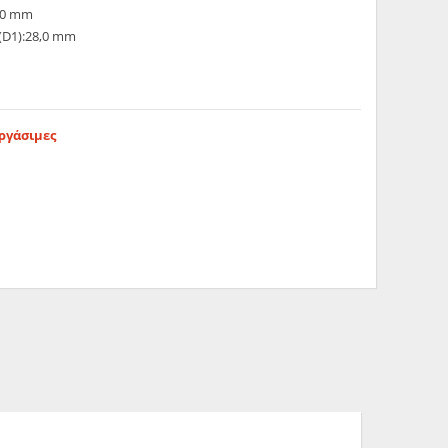
,0 mm
(D1):28,0 mm
Εργάσιμες