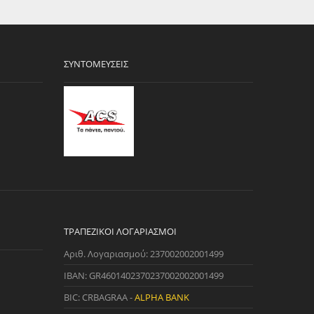
ΣΥΝΤΟΜΕΎΣΕΙΣ
ΤΡΑΠΕΖΙΚΟΊ ΛΟΓΑΡΙΑΣΜΟΊ
Αριθ. Λογαριασμού: 237002002001499
IBAN: GR4601402370237002002001499
BIC: CRBAGRAA -
ALPHA BANK