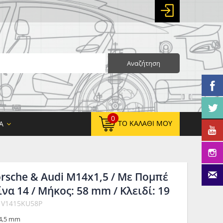
Αναζήτηση
0
ΤΟ ΚΑΛΆΘΙ ΜΟΥ
Α
rsche & Audi M14x1,5 / Mε Πομπέ
0,00 €
ΚΑΘΑΡΌ ΣΎΝΟΛΟ:
ίνα 14 / Μήκος: 58 mm / Κλειδί: 19
0,00 €
ΤΕΛΙΚΌ ΣΎΝΟΛΟ:
: V1415KU58P
14,5 mm