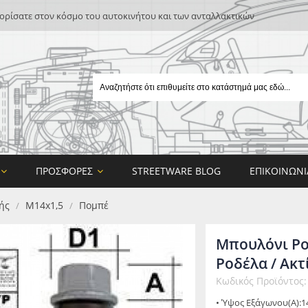
ρίσατε στον κόσμο του αυτοκινήτου και των ανταλλακτικών
ΠΡΟΣΦΟΡΈΣ
STREETWARE BLOG
ΕΠΙΚΟΙΝΩΝΊ
ής
M14x1,5
Πομπέ
/
/
Μπουλόνι Po
Ροδέλα / Ακτ
Κωδικός Προϊόντος
E
• Ύψος Εξάγωνου(A):
ON DESIGN