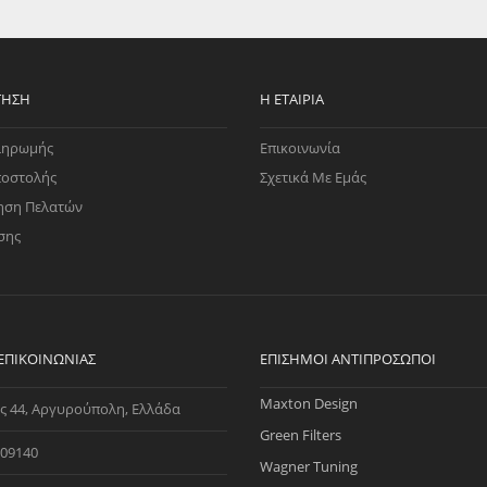
EGATE
ΚΆΛΥΜΜΑ
ULT
CUPRA
ΊΑ ΒΕΝΖΊΝΗΣ
ΨΕΥΤΟΚΆΠΑΚΟΥ
ΤΗΣ ΥΠΟΠΊΕΣΗΣ
ΒΆΣΕΙΣ ΜΗΧΑΝΉΣ
ΤΗΣΗ
Η ΕΤΑΙΡΊΑ
O)
ληρωμής
Επικοινωνία
ΊΑ ΝΕΡΟΎ
ποστολής
Σχετικά Με Εμάς
ηση Πελατών
σης
 ΕΠΙΚΟΙΝΩΝΊΑΣ
ΕΠΊΣΗΜΟΙ ΑΝΤΙΠΡΌΣΩΠΟΙ
Maxton Design
ς 44, Αργυρούπολη, Ελλάδα
Green Filters
09140
Wagner Tuning