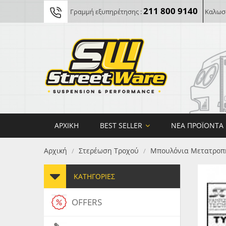
211 800 9140
Γραμμή εξυπηρέτησης :
Καλωσο
ΑΡΧΙΚΉ
BEST SELLER
ΝΈΑ ΠΡΟΪΌΝΤΑ
Αρχική
Στερέωση Tροχού
Μπουλόνια Μετατροπ
/
/
ΚΑΤΗΓΟΡΊΕΣ
OFFERS
FORG
MAXT