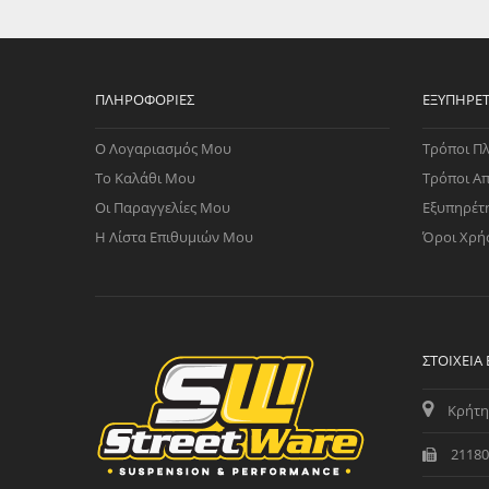
WAST
RENA
ΑΝΤΛ
ΛΕΊΠ
ΠΛΗΡΟΦΟΡΊΕΣ
ΕΞΥΠΗΡΈ
(TURB
Ο Λογαριασμός Μου
Τρόποι Π
ΑΝΤΛ
Το Καλάθι Μου
Τρόποι Α
Οι Παραγγελίες Μου
Εξυπηρέτ
Η Λίστα Επιθυμιών Μου
Όροι Χρή
ΣΤΟΙΧΕΊΑ
Κρήτη
21180