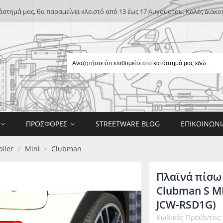
άστημά μας, θα παραμείνει κλειστό από 13 έως 17 Αυγούστου. Καλές Διακο
ΠΡΟΣΦΟΡΈΣ
STREETWARE BLOG
ΕΠΙΚΟΙΝΩΝΊ
iler
Mini
Clubman
/
/
Πλαϊνά πίσω 
Clubman S MK
JCW-RSD1G)
E
Κωδικός Προϊόντος
ON DESIGN