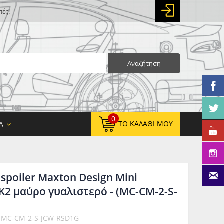
πές!
Αναζήτηση
0
ΤΟ ΚΑΛΆΘΙ ΜΟΥ
Α
spoiler Maxton Design Mini
0,00 €
ΚΑΘΑΡΌ ΣΎΝΟΛΟ:
2 μαύρο γυαλιστερό - (MC-CM-2-S-
0,00 €
ΤΕΛΙΚΌ ΣΎΝΟΛΟ:
: MC-CM-2-S-JCW-RSD1G