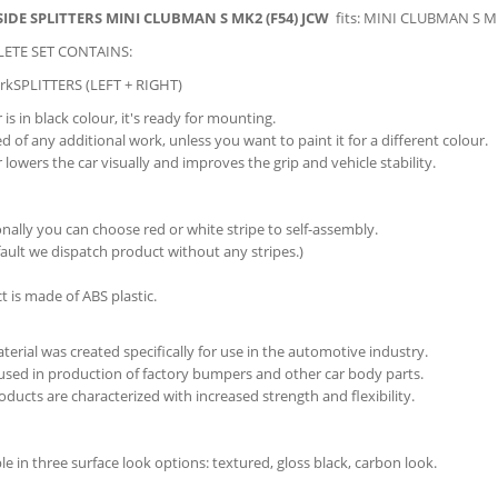
ΕΊΔΗ ΦΑΝΟΠΟΙΊΑΣ
ΝΕΣ ΑΛΟΥΜΙΝΊΟΥ
ΓΩΝΊΑ
SIDE SPLITTERS
MINI CLUBMAN S MK2 (F54) JCW
fits:
MINI CLUBMAN S MK2
ΔΕΣ ΑΈΡΑ
ΕΊΑ
ΤΙΣΈΡ ΠΟΡΤ ΜΠΑΓΚΆΖ
ΝΤΟΥΛΑΠΆΚΙ
RENAULT
KITS
ΓΆΤΖΟΙ ΡΥΜΟΎΛΚΗΣ
ΝΆΚΙ
ΕΙΣΑΓΩΓΉΣ TURBO
ETE SET CONTAINS:
Ό
ΣΥΝΟΔΗΓΟΎ
DA
ROVER
ΠΙΈ
ΣΧΆΡΕΣ ΟΡΟΦΉΣ
ΥΜΙΆΣΕΩΝ
ΊΣΙΑ
ΩΤΙΚΌ ΛΑΔΙΟΎ
SPLITTERS (LEFT + RIGHT)
ΚΑΘΑΡΙΣΜΌΣ & ΠΡΟΣΤΑΣΊΑ
ΟΣΜΗΤΙΚΆ TRIMS
ΧΕΙΡΟΛΑΒΈΣ
S ROYCE
SAAB
Ά ΠΊΣΩ SPOILER
ΠΛΑΊΣΙΑ / ΒΑΣΕΙΣ
ΚΟΛΆΡΑ
ΊΣΙΑ ΣΥΣΤΟΛΉΣ
r is in black colour, it's ready for mounting.
ΑΥΤΟΚΙΝΉΤΟΥ
ΙΩΤΙΚΌ
ΕΣ
ΚΑΘΡΈΠΤΗΣ
ΤΆΤΕΣ ΜΕΤΑΤΡΟΠΉΣ
SEAT
 BARS
ΠΙΝΑΚΙΔΑΣ
 of any additional work, unless you want to paint it for a different colour.
Α ΣΥΣΤΟΛΉΣ
ΚΟΛΆΡΟ ΚΑΥΣΊΜΟΥ
ΕΛΑΊΟΥ
 ROMEO
FORD
r lowers the car visually and improves the grip and vehicle stability.
ΕΣ / ΠΟΛΥΜΈΣΑ /
BUCKET ΚΑΘΊΣΜΑΤΑ
SKODA
ΆΚΙΑ ΦΑΝΑΡΙΏΝ
ΠΊΣΩ DIFFUSERS /
ND
ΣΦΙΓΚΤΉΡΕΣ
LANCIA
RIMEDIA
ΌΡΓΑΝΑ
DAI
SMART
ΚΙΑ ΚΑΘΡΕΠΤΏΝ
ΔΙΑΧΎΤΗΣ
ΣΩΛΗΝΆΚΙ YΠΟΠΊΕΣΗΣ
LEXUS
onally you can choose red or white stripe to self-assembly.
ΜΕΤΑΤΡΟΠΉΣ
ΜΠΟΥΛΌΝΙΑ AΣΦΑΛΕΊΑΣ
ΣΜΌΣ
ΧΕΙΡΌΦΡΕΝΟ
TI
SSANGYONG
Σ ΠΡΟΦΥΛΑΚΤΉΡΑ
ΜΠΡΟΣΤΆ LIP / SPOILER
fault we dispatch product without any stripes.)
P
K
MAZDA
ΚΙΑ
ΜΠΟΥΛΌΝΙΑ
ΝΙ
AR
SUBARU
Ά
ΜΆΣΚΕΣ / GRILL
PE
ΙΖΌΜΕΝO ΨΑΛΊΔΙ
ΚΙΤ ΨΑΛΙΔΙΏΝ
LLAC
MERCEDES-BENZ
t is made of ABS plastic.
ΜΕΤΑΤΡΟΠΉΣ
ΙΆ
ΓΩΓΌΣ
SUZUKI
ΠΡΟΦΥΛΑΚΤΉΡΕΣ
KIT
ΜΠΑΛΆΚΙΑ ΨΑΛΙΔΙΏΝ
ATSU
MG
ΠΑΞΙΜΆΔΙΑ
ΖΌΝΙΑ
TOYOTA
ΟΣΜΗΤΙΚΈΣ
erial was created specifically for use in the automotive industry.
ΊΑ ΝΕΡΟΎ
ΨΥΓΕΊΑ ΝΕΡΟΎ
ΔΑ ΤΙΜΟΝΙΟΎ
ΜΠΑΡΆΚΙ ΣΑΜΦΌΡ
SLER
MINI
ΠΑΞΙΜΆΔΙΑ ΑΣΦΑΛΕΊΑΣ
ΛΌΝΙΑ
 used in production of factory bumpers and other car body parts.
ΕΣ
VOLKSWAGEN
Α ΛΑΔΙΟΎ
ΚΊΤ ΝΊΤΡΟ
ΜΠΑΡΟ
ΣΙΝΕΜΠΛΌΚ
ducts are characterized with increased strength and flexibility.
MITSUBISHI
ΤΌΡΞ / ALLEN
ORGHINI
VOLVO
ΣΩΛΉΝΕΣ
ΘΕΡΜΟΜΟΝΩΤΙΚΈΣ
MODULE / ΠΛΑΚΈΤΕΣ
ΠΑΡΟ
ΨΑΛΊΔΙ
 ROVER
NISSAN
IA
ΜΙΝΊΟΥ
ΤΑΙΝΊΕΣ
 ΠΙΝΑΚΊΔΑΣ
ΣΕΤ ΑΝΤΙΚΑΤΆΣΤΑΣΗΣ
le in three surface look options: textured, gloss black, carbon look.
OEN
OPEL
ΡΟΧΟΆΝΗ /
ΛΑΔΙΟΎ
ΜΕΘΑΝΌΛΗΣ
INTERCOOLER
DRL
ΛΑΣΤΉΡΕΣ