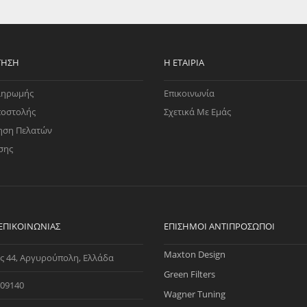
EGATE
ΚΆΛΥΜΜΑ
ULT
CUPRA
ΊΑ ΒΕΝΖΊΝΗΣ
ΨΕΥΤΟΚΆΠΑΚΟΥ
ΤΗΣ ΥΠΟΠΊΕΣΗΣ
ΒΆΣΕΙΣ ΜΗΧΑΝΉΣ
ΤΗΣΗ
Η ΕΤΑΙΡΊΑ
O)
ληρωμής
Επικοινωνία
ΊΑ ΝΕΡΟΎ
ποστολής
Σχετικά Με Εμάς
ηση Πελατών
σης
 ΕΠΙΚΟΙΝΩΝΊΑΣ
ΕΠΊΣΗΜΟΙ ΑΝΤΙΠΡΌΣΩΠΟΙ
Maxton Design
ς 44, Αργυρούπολη, Ελλάδα
Green Filters
09140
Wagner Tuning