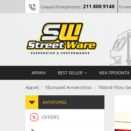
211 800 9140
Γραμμή εξυπηρέτησης :
Το κατ
ΑΡΧΙΚΉ
BEST SELLER
ΝΈΑ ΠΡΟΪΌΝΤΑ
Αρχική
Εξωτερικό Αυτοκινήτου
Πλαϊνά Πίσω Spo
/
/
ΚΑΤΗΓΟΡΊΕΣ
OFFERS
FORG
MAXT