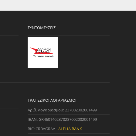
ΣΥΝΤΟΜΕΎΣΕΙΣ
ΤΡΑΠΕΖΙΚΟΊ ΛΟΓΑΡΙΑΣΜΟΊ
Αριθ. Λογαριασμού: 237002002001499
IBAN: GR4601402370237002002001499
BIC: CRBAGRAA -
ALPHA BANK