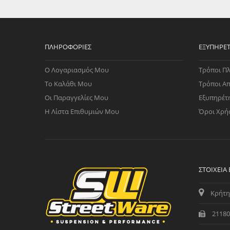
WAST
RENA
ΑΝΤΛ
ΛΕΊΠ
ΠΛΗΡΟΦΟΡΊΕΣ
ΕΞΥΠΗΡΈ
(TURB
Ο Λογαριασμός Μου
Τρόποι Π
ΑΝΤΛ
Το Καλάθι Μου
Τρόποι Α
Οι Παραγγελίες Μου
Εξυπηρέτ
Η Λίστα Επιθυμιών Μου
Όροι Χρή
ΣΤΟΙΧΕΊΑ
Κρήτη
21180