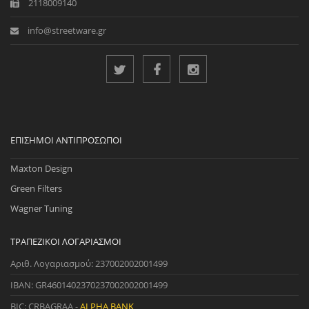
2118009140
info@streetware.gr
ΕΠΊΣΗΜΟΙ ΑΝΤΙΠΡΌΣΩΠΟΙ
Maxton Design
Green Filters
Wagner Tuning
ΤΡΑΠΕΖΙΚΟΊ ΛΟΓΑΡΙΑΣΜΟΊ
Αριθ. Λογαριασμού: 237002002001499
IBAN: GR4601402370237002002001499
BIC: CRBAGRAA -
ALPHA BANK