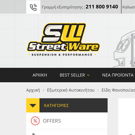
211 800 9140
Γραμμή εξυπηρέτησης :
Καλωσο
ΑΡΧΙΚΉ
BEST SELLER
ΝΈΑ ΠΡΟΪΌΝΤΑ
Αρχική
Εξωτερικό Αυτοκινήτου
Είδη Φανοποιία
/
/
ΚΑΤΗΓΟΡΊΕΣ
OFFERS
FORG
MAXT