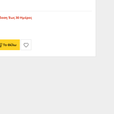
οση Έως 30 Ημέρες
Το Θέλω