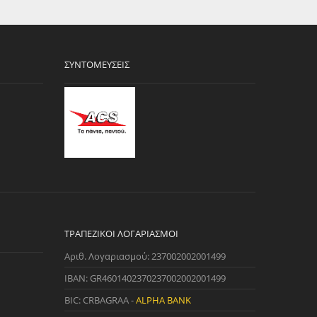
ΣΥΝΤΟΜΕΎΣΕΙΣ
ΤΡΑΠΕΖΙΚΟΊ ΛΟΓΑΡΙΑΣΜΟΊ
Αριθ. Λογαριασμού: 237002002001499
IBAN: GR4601402370237002002001499
BIC: CRBAGRAA -
ALPHA BANK