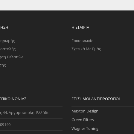
EGATE
ΚΆΛΥΜΜΑ
ULT
CUPRA
ΊΑ ΒΕΝΖΊΝΗΣ
ΨΕΥΤΟΚΆΠΑΚΟΥ
ΤΗΣ ΥΠΟΠΊΕΣΗΣ
ΒΆΣΕΙΣ ΜΗΧΑΝΉΣ
ΤΗΣΗ
Η ΕΤΑΙΡΊΑ
O)
ληρωμής
Επικοινωνία
ΊΑ ΝΕΡΟΎ
ποστολής
Σχετικά Με Εμάς
ηση Πελατών
σης
 ΕΠΙΚΟΙΝΩΝΊΑΣ
ΕΠΊΣΗΜΟΙ ΑΝΤΙΠΡΌΣΩΠΟΙ
Maxton Design
ς 44, Αργυρούπολη, Ελλάδα
Green Filters
09140
Wagner Tuning