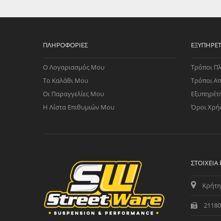
WAST
RENA
ΑΝΤΛ
ΛΕΊΠ
ΠΛΗΡΟΦΟΡΊΕΣ
ΕΞΥΠΗΡΈ
(TURB
Ο Λογαριασμός Μου
Τρόποι Π
ΑΝΤΛ
Το Καλάθι Μου
Τρόποι Α
Οι Παραγγελίες Μου
Εξυπηρέτ
Η Λίστα Επιθυμιών Μου
Όροι Χρή
ΣΤΟΙΧΕΊΑ
Κρήτη
21180