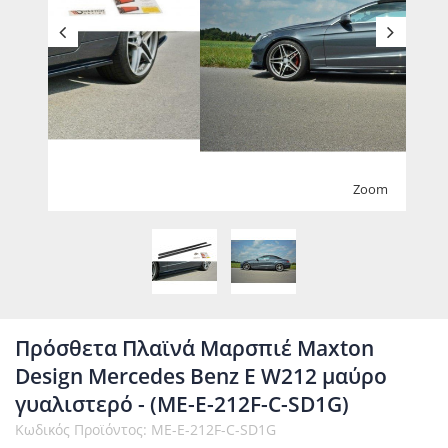
Zoom
Πρόσθετα Πλαϊνά Μαρσπιέ Maxton
Design Mercedes Benz E W212 μαύρο
γυαλιστερό - (ME-E-212F-C-SD1G)
Κωδικός Προϊόντος: ME-E-212F-C-SD1G