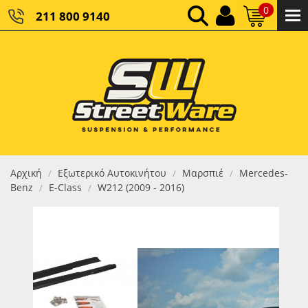
0
211 800 9140
0,00 €
ΚΑΘΑΡΌ ΣΎΝΟΛΟ:
0,00 €
ΤΕΛΙΚΌ ΣΎΝΟΛΟ:
Αρχική
Εξωτερικό Αυτοκινήτου
Μαρσπιέ
Mercedes-
/
/
/
Benz
E-Class
W212 (2009 - 2016)
/
/