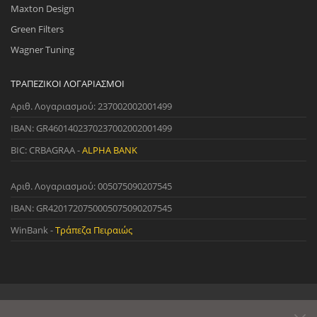
Maxton Design
Green Filters
Wagner Tuning
ΤΡΑΠΕΖΙΚΟΊ ΛΟΓΑΡΙΑΣΜΟΊ
Αριθ. Λογαριασμού: 237002002001499
IBAN: GR4601402370237002002001499
BIC: CRBAGRAA -
ALPHA BANK
Αριθ. Λογαριασμού: 005075090207545
IBAN: GR4201720750005075090207545
WinBank -
Τράπεζα Πειραιώς
© 2022 StreetWare. All Rights Reserved. | Designed and Developed
by