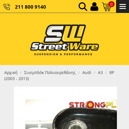
0
211 800 9140
0,00 €
ΚΑΘΑΡΌ ΣΎΝΟΛΟ:
0,00 €
ΤΕΛΙΚΌ ΣΎΝΟΛΟ:
Αρχική
Σινεμπλόκ Πολυουρεθάνης
Audi
A3
8P
/
/
/
/
(2003 - 2013)