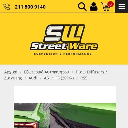
0
211 800 9140
0,00 €
ΚΑΘΑΡΌ ΣΎΝΟΛΟ:
0,00 €
ΤΕΛΙΚΌ ΣΎΝΟΛΟ:
Αρχική
Εξωτερικό Αυτοκινήτου
Πίσω Diffusers /
/
/
Διαχύτης
Audi
Α5
F5 (2016-)
RS5
/
/
/
/