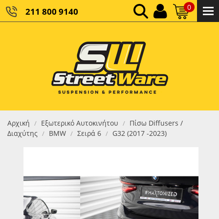
0
211 800 9140
0,00 €
ΚΑΘΑΡΌ ΣΎΝΟΛΟ:
0,00 €
ΤΕΛΙΚΌ ΣΎΝΟΛΟ:
Αρχική
Εξωτερικό Αυτοκινήτου
Πίσω Diffusers /
/
/
Διαχύτης
BMW
Σειρά 6
G32 (2017 -2023)
/
/
/