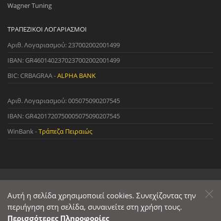
Wagner Tuning
ΤΡΑΠΕΖΙΚΟΊ ΛΟΓΑΡΙΑΣΜΟΊ
Αριθ. Λογαριασμού: 237002002001499
IBAN: GR4601402370237002002001499
BIC: CRBAGRAA -
ALPHA BANK
Αριθ. Λογαριασμού: 005075090207545
IBAN: GR4201720750005075090207545
WinBank -
Τράπεζα Πειραιώς
© 2022 StreetWare. All Rights Reserved. | Designed and Developed
by
Αυτή η σελίδα χρησιμοποιεί cookies. Συνεχίζοντας την
Primesoft
&
CodeCave
περιήγηση στη σελίδα, συναινείτε στη χρήση τους.
Περισσότερες Πληροφορίες