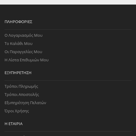
ΠΛΗΡΟΦΟΡΊΕΣ
Ο Λογαριασμός Μου
Το Καλάθι Μου
Οι Παραγγελίες Μου
Η Λίστα Επιθυμιών Μου
ΕΞΥΠΗΡΈΤΗΣΗ
Τρόποι Πληρωμής
Τρόποι Αποστολής
Εξυπηρέτηση Πελατών
Όροι Χρήσης
Η ΕΤΑΙΡΊΑ