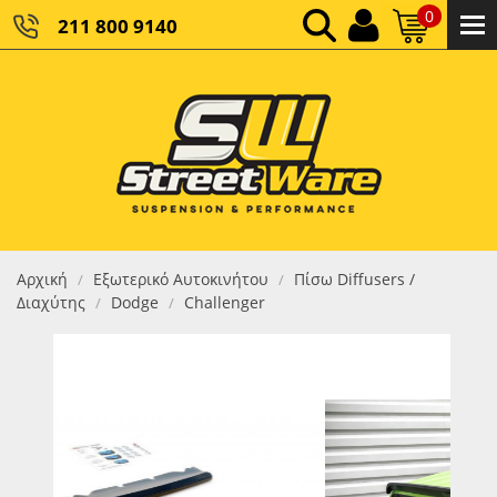
0
211 800 9140
0,00 €
ΚΑΘΑΡΌ ΣΎΝΟΛΟ:
0,00 €
ΤΕΛΙΚΌ ΣΎΝΟΛΟ:
Αρχική
Εξωτερικό Αυτοκινήτου
Πίσω Diffusers /
/
/
Διαχύτης
Dodge
Challenger
/
/