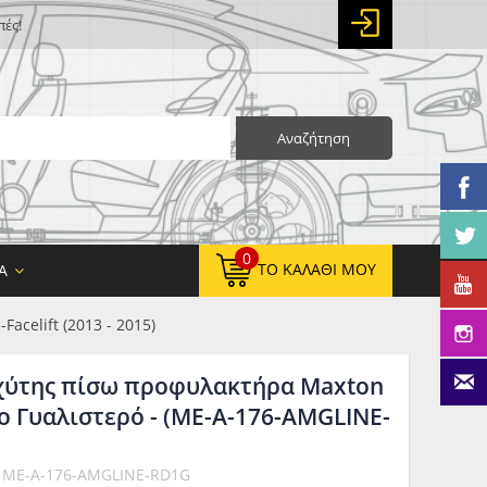
πές!
Αναζήτηση
0
ΤΟ ΚΑΛΆΘΙ ΜΟΥ
Α
-Facelift (2013 - 2015)
ιαχύτης πίσω προφυλακτήρα Maxton
0,00 €
ΚΑΘΑΡΌ ΣΎΝΟΛΟ:
ο Γυαλιστερό - (ME-A-176-AMGLINE-
0,00 €
ΤΕΛΙΚΌ ΣΎΝΟΛΟ:
: ME-A-176-AMGLINE-RD1G