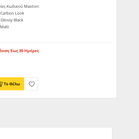
ίες Κωδικού Maxton:
 Carbon Look
Glossy Black
 Matt
οση Έως 30 Ημέρες
Το Θέλω