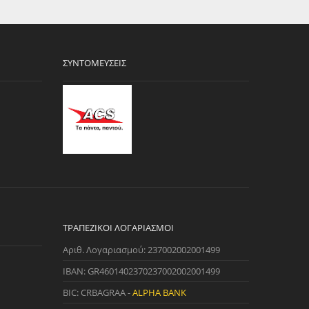
ΣΥΝΤΟΜΕΎΣΕΙΣ
ΤΡΑΠΕΖΙΚΟΊ ΛΟΓΑΡΙΑΣΜΟΊ
Αριθ. Λογαριασμού: 237002002001499
IBAN: GR4601402370237002002001499
BIC: CRBAGRAA -
ALPHA BANK