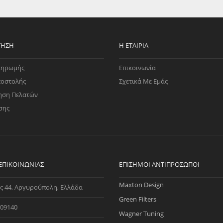
EGATE
ΚΆΛΥΜΜΑ
ULT
CUPRA
ΊΑ ΒΕΝΖΊΝΗΣ
ΨΕΥΤΟΚΆΠΑΚΟΥ
ΤΗΣ ΥΠΟΠΊΕΣΗΣ
ΒΆΣΕΙΣ ΜΗΧΑΝΉΣ
ΤΗΣΗ
Η ΕΤΑΙΡΊΑ
O)
ληρωμής
Επικοινωνία
ΊΑ ΝΕΡΟΎ
ποστολής
Σχετικά Με Εμάς
ηση Πελατών
σης
 ΕΠΙΚΟΙΝΩΝΊΑΣ
ΕΠΊΣΗΜΟΙ ΑΝΤΙΠΡΌΣΩΠΟΙ
Maxton Design
ς 44, Αργυρούπολη, Ελλάδα
Green Filters
09140
Wagner Tuning