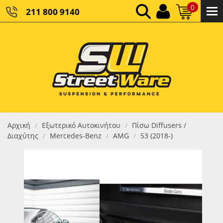
0
211 800 9140
0,00 €
ΚΑΘΑΡΌ ΣΎΝΟΛΟ:
0,00 €
ΤΕΛΙΚΌ ΣΎΝΟΛΟ:
Αρχική
Εξωτερικό Αυτοκινήτου
Πίσω Diffusers /
/
/
Διαχύτης
Mercedes-Benz
AMG
53 (2018-)
/
/
/