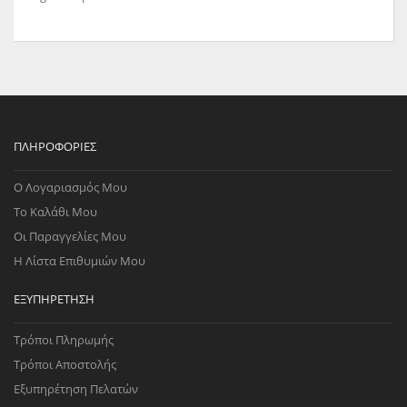
ΠΛΗΡΟΦΟΡΊΕΣ
Ο Λογαριασμός Μου
Το Καλάθι Μου
Οι Παραγγελίες Μου
Η Λίστα Επιθυμιών Μου
ΕΞΥΠΗΡΈΤΗΣΗ
Τρόποι Πληρωμής
Τρόποι Αποστολής
Εξυπηρέτηση Πελατών