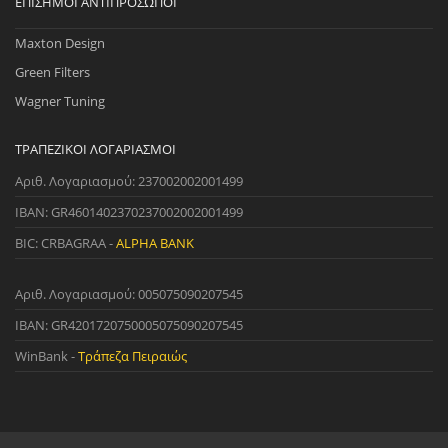
ΕΠΊΣΗΜΟΙ ΑΝΤΙΠΡΌΣΩΠΟΙ
Maxton Design
Green Filters
Wagner Tuning
ΤΡΑΠΕΖΙΚΟΊ ΛΟΓΑΡΙΑΣΜΟΊ
Αριθ. Λογαριασμού: 237002002001499
IBAN: GR4601402370237002002001499
BIC: CRBAGRAA -
ALPHA BANK
Αριθ. Λογαριασμού: 005075090207545
IBAN: GR4201720750005075090207545
WinBank -
Τράπεζα Πειραιώς