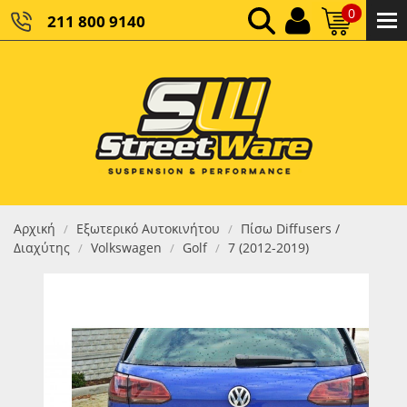
0
211 800 9140
0,00 €
ΚΑΘΑΡΌ ΣΎΝΟΛΟ:
0,00 €
ΤΕΛΙΚΌ ΣΎΝΟΛΟ:
Αρχική
Εξωτερικό Αυτοκινήτου
Πίσω Diffusers /
/
/
Διαχύτης
Volkswagen
Golf
7 (2012-2019)
/
/
/