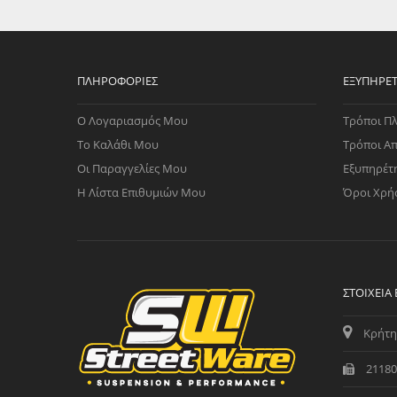
WAST
RENA
ΑΝΤΛ
ΛΕΊΠ
ΠΛΗΡΟΦΟΡΊΕΣ
ΕΞΥΠΗΡΈ
(TURB
Ο Λογαριασμός Μου
Τρόποι Π
ΑΝΤΛ
Το Καλάθι Μου
Τρόποι Α
Οι Παραγγελίες Μου
Εξυπηρέτ
Η Λίστα Επιθυμιών Μου
Όροι Χρή
ΣΤΟΙΧΕΊΑ
Κρήτη
21180