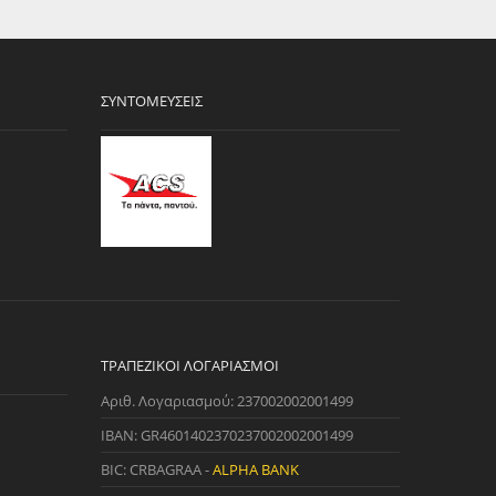
ΣΥΝΤΟΜΕΎΣΕΙΣ
ΤΡΑΠΕΖΙΚΟΊ ΛΟΓΑΡΙΑΣΜΟΊ
Αριθ. Λογαριασμού: 237002002001499
IBAN: GR4601402370237002002001499
BIC: CRBAGRAA -
ALPHA BANK