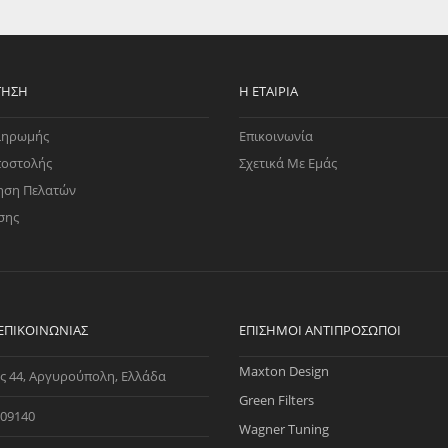
EGATE
ΚΆΛΥΜΜΑ
ULT
CUPRA
ΊΑ ΒΕΝΖΊΝΗΣ
ΨΕΥΤΟΚΆΠΑΚΟΥ
ΤΗΣ ΥΠΟΠΊΕΣΗΣ
ΒΆΣΕΙΣ ΜΗΧΑΝΉΣ
ΤΗΣΗ
Η ΕΤΑΙΡΊΑ
O)
ληρωμής
Επικοινωνία
ΊΑ ΝΕΡΟΎ
ποστολής
Σχετικά Με Εμάς
ηση Πελατών
σης
 ΕΠΙΚΟΙΝΩΝΊΑΣ
ΕΠΊΣΗΜΟΙ ΑΝΤΙΠΡΌΣΩΠΟΙ
Maxton Design
ς 44, Αργυρούπολη, Ελλάδα
Green Filters
09140
Wagner Tuning