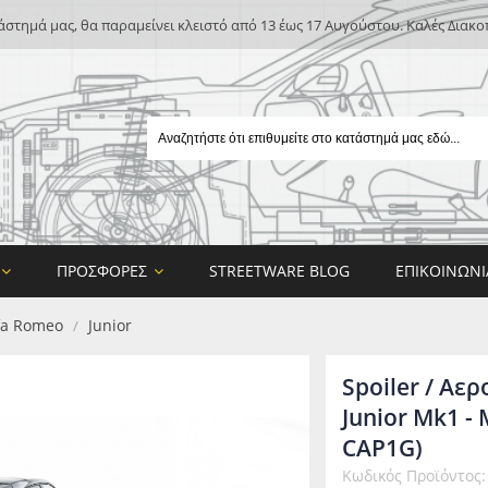
άστημά μας, θα παραμείνει κλειστό από 13 έως 17 Αυγούστου. Καλές Διακο
ΠΡΟΣΦΟΡΈΣ
STREETWARE BLOG
ΕΠΙΚΟΙΝΩΝΊ
fa Romeo
Junior
/
Spoiler / Αε
Junior Mk1 -
CAP1G)
E
Κωδικός Προϊόντος:
ON DESIGN