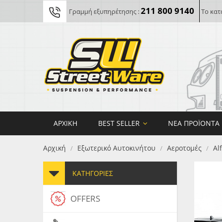
211 800 9140
Γραμμή εξυπηρέτησης :
Το κατ
ΑΡΧΙΚΉ
BEST SELLER
ΝΈΑ ΠΡΟΪΌΝΤΑ
Αρχική
Εξωτερικό Αυτοκινήτου
Αεροτομές
Al
/
/
/
ΚΑΤΗΓΟΡΊΕΣ
OFFERS
FORG
MAXT