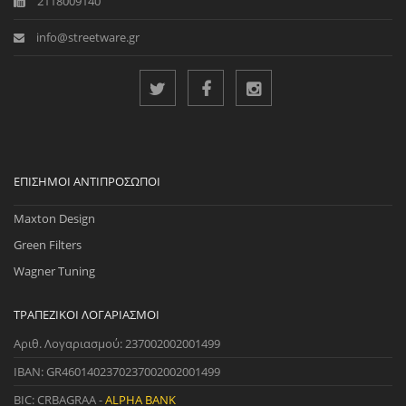
2118009140
info@streetware.gr
ΕΠΊΣΗΜΟΙ ΑΝΤΙΠΡΌΣΩΠΟΙ
Maxton Design
Green Filters
Wagner Tuning
ΤΡΑΠΕΖΙΚΟΊ ΛΟΓΑΡΙΑΣΜΟΊ
Αριθ. Λογαριασμού: 237002002001499
IBAN: GR4601402370237002002001499
BIC: CRBAGRAA -
ALPHA BANK