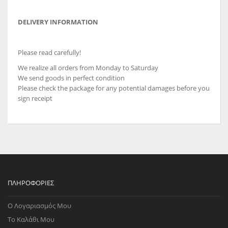
DELIVERY INFORMATION
Please read carefully!
We realize all orders from Monday to Saturday
We send goods in perfect condition
Please check the package for any potential damages before you
sign receipt
ΠΛΗΡΟΦΟΡΊΕΣ
Ο Λογαριασμός Μου
Το Καλάθι Μου