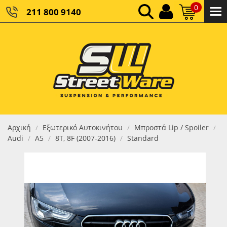
0
211 800 9140
0,00 €
ΚΑΘΑΡΌ ΣΎΝΟΛΟ:
0,00 €
ΤΕΛΙΚΌ ΣΎΝΟΛΟ:
Αρχική
Εξωτερικό Αυτοκινήτου
Μπροστά Lip / Spoiler
/
/
/
Audi
Α5
8T, 8F (2007-2016)
Standard
/
/
/