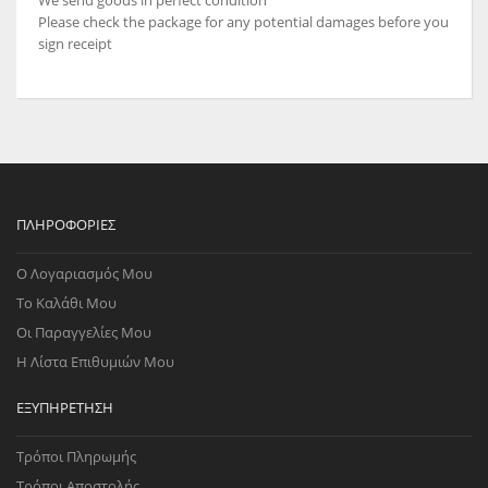
We send goods in perfect condition
Please check the package for any potential damages before you
sign receipt
ΠΛΗΡΟΦΟΡΊΕΣ
Ο Λογαριασμός Μου
Το Καλάθι Μου
Οι Παραγγελίες Μου
Η Λίστα Επιθυμιών Μου
ΕΞΥΠΗΡΈΤΗΣΗ
Τρόποι Πληρωμής
Τρόποι Αποστολής