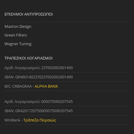
ΕΠΊΣΗΜΟΙ ΑΝΤΙΠΡΌΣΩΠΟΙ
Maxton Design
Green Filters
Wagner Tuning
ΤΡΑΠΕΖΙΚΟΊ ΛΟΓΑΡΙΑΣΜΟΊ
Αριθ. Λογαριασμού: 237002002001499
IBAN: GR4601402370237002002001499
BIC: CRBAGRAA -
ALPHA BANK
Αριθ. Λογαριασμού: 005075090207545
IBAN: GR4201720750005075090207545
WinBank -
Τράπεζα Πειραιώς