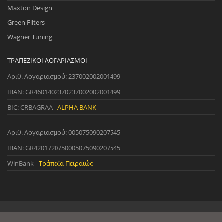
Maxton Design
Green Filters
Wagner Tuning
ΤΡΑΠΕΖΙΚΟΊ ΛΟΓΑΡΙΑΣΜΟΊ
Αριθ. Λογαριασμού: 237002002001499
IBAN: GR4601402370237002002001499
BIC: CRBAGRAA -
ALPHA BANK
Αριθ. Λογαριασμού: 005075090207545
IBAN: GR4201720750005075090207545
WinBank -
Τράπεζα Πειραιώς
© 2022 StreetWare. All Rights Reserved. | Designed and Developed
by