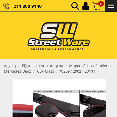
0
211 800 9140
0,00 €
ΚΑΘΑΡΌ ΣΎΝΟΛΟ:
0,00 €
ΤΕΛΙΚΌ ΣΎΝΟΛΟ:
Αρχική
Εξωτερικό Αυτοκινήτου
Μπροστά Lip / Spoiler
/
/
/
Mercedes-Benz
CLK-Class
W209 ( 2002 - 2010 )
/
/