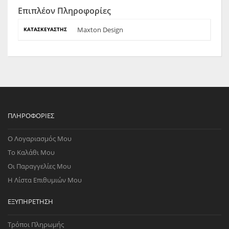
Επιπλέον Πληροφορίες
Maxton Design
ΚΑΤΑΣΚΕΥΑΣΤΉΣ
ΠΛΗΡΟΦΟΡΊΕΣ
Ο Λογαριασμός Μου
Το Καλάθι Μου
Οι Παραγγελίες Μου
Η Λίστα Επιθυμιών Μου
ΕΞΥΠΗΡΈΤΗΣΗ
Τρόποι Πληρωμής