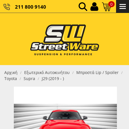
0
211 800 9140
0,00 €
ΚΑΘΑΡΌ ΣΎΝΟΛΟ:
0,00 €
ΤΕΛΙΚΌ ΣΎΝΟΛΟ:
Αρχική
Εξωτερικό Αυτοκινήτου
Μπροστά Lip / Spoiler
/
/
/
Toyota
Supra
J29 (2019 - )
/
/