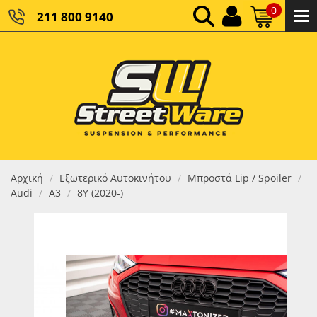
0
211 800 9140
0,00 €
ΚΑΘΑΡΌ ΣΎΝΟΛΟ:
0,00 €
ΤΕΛΙΚΌ ΣΎΝΟΛΟ:
Αρχική
Εξωτερικό Αυτοκινήτου
Μπροστά Lip / Spoiler
/
/
/
Audi
A3
8Y (2020-)
/
/