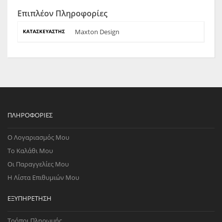
Επιπλέον Πληροφορίες
Maxton Design
ΚΑΤΑΣΚΕΥΑΣΤΉΣ
ΠΛΗΡΟΦΟΡΊΕΣ
Ο Λογαριασμός Μου
Το Καλάθι Μου
Οι Παραγγελίες Μου
Η Λίστα Επιθυμιών Μου
ΕΞΥΠΗΡΈΤΗΣΗ
Τρόποι Πληρωμής