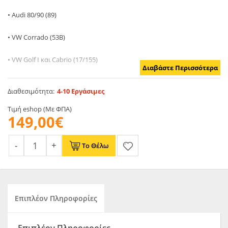
• Audi 80/90 (89)
• VW Corrado (53B)
• VW Golf I και Cabrio (17/155)
Διαβάστε Περισσότερα
• VW Golf II (19E)
Διαθεσιμότητα:
4-10 Εργάσιμες
• VW Golf III και Cabrio l (1H/1E)
Τιμή eshop (Με ΦΠΑ)
149,00€
• VW Jetta II (19E)
Το Θέλω
• VW Passat (35I)
• VW Vento (1H) + Jetta 3 III
Tαιριάζει σε τουρμπίνα:
Επιπλέον Πληροφορίες
GT28/GT30/GT32/GT35/K24/K26/K27/K28/K29
Άλλα στοιχεία: