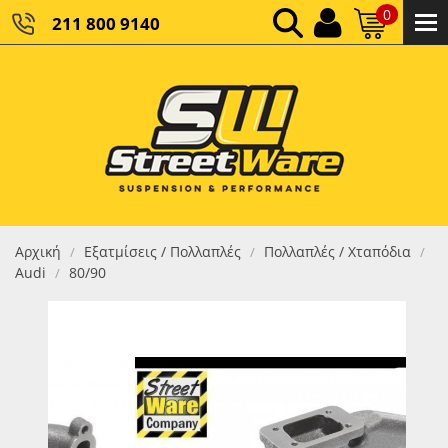
0
211 800 9140
0,00 €
ΚΑΘΑΡΌ ΣΎΝΟΛΟ:
0,00 €
ΤΕΛΙΚΌ ΣΎΝΟΛΟ:
Αρχική
Εξατμίσεις / Πολλαπλές
Πολλαπλές / Χταπόδια
/
/
/
Audi
80/90
/