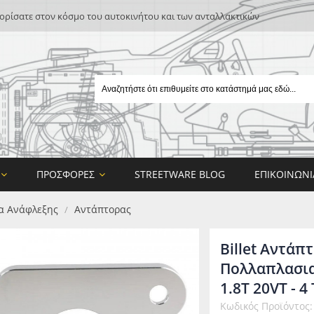
ρίσατε στον κόσμο του αυτοκινήτου και των ανταλλακτικών
ΠΡΟΣΦΟΡΈΣ
STREETWARE BLOG
ΕΠΙΚΟΙΝΩΝΊ
α Ανάφλεξης
Αντάπτορας
/
Billet Αντάπ
Πολλαπλασια
1.8T 20VT - 4 
E
Κωδικός Προϊόντος:
ON DESIGN