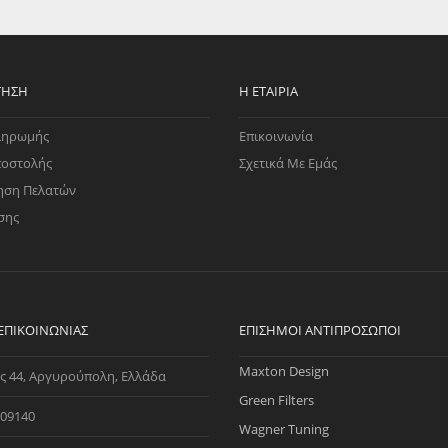
EGATE
ΚΆΛΥΜΜΑ
ULT
CUPRA
ΊΑ ΒΕΝΖΊΝΗΣ
ΨΕΥΤΟΚΆΠΑΚΟΥ
ΤΗΣ ΥΠΟΠΊΕΣΗΣ
ΒΆΣΕΙΣ ΜΗΧΑΝΉΣ
ΤΗΣΗ
Η ΕΤΑΙΡΊΑ
O)
ληρωμής
Επικοινωνία
ΊΑ ΝΕΡΟΎ
ποστολής
Σχετικά Με Εμάς
ηση Πελατών
σης
 ΕΠΙΚΟΙΝΩΝΊΑΣ
ΕΠΊΣΗΜΟΙ ΑΝΤΙΠΡΌΣΩΠΟΙ
Maxton Design
ς 44, Αργυρούπολη, Ελλάδα
Green Filters
09140
Wagner Tuning