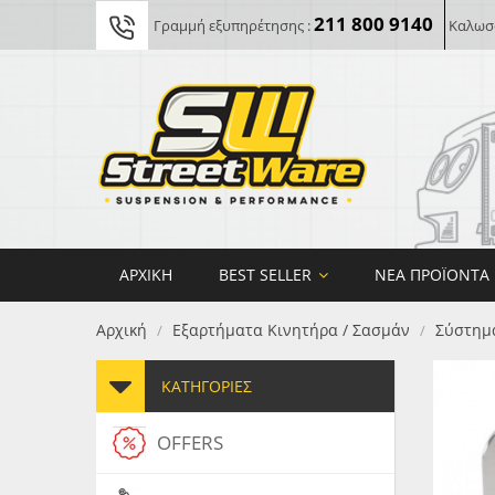
211 800 9140
Γραμμή εξυπηρέτησης :
Καλωσο
ΑΡΧΙΚΉ
BEST SELLER
ΝΈΑ ΠΡΟΪΌΝΤΑ
Αρχική
Εξαρτήματα Κινητήρα / Σασμάν
Σύστημ
/
/
ΚΑΤΗΓΟΡΊΕΣ
OFFERS
FORG
MAXT