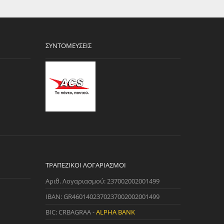
ΣΥΝΤΟΜΕΎΣΕΙΣ
ΤΡΑΠΕΖΙΚΟΊ ΛΟΓΑΡΙΑΣΜΟΊ
Αριθ. Λογαριασμού: 237002002001499
IBAN: GR4601402370237002002001499
BIC: CRBAGRAA -
ALPHA BANK