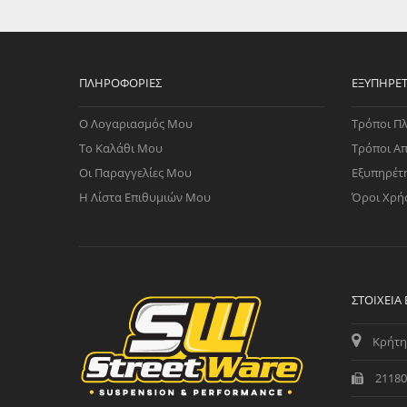
WAST
RENA
ΑΝΤΛ
ΛΕΊΠ
ΠΛΗΡΟΦΟΡΊΕΣ
ΕΞΥΠΗΡΈ
(TURB
Ο Λογαριασμός Μου
Τρόποι Π
ΑΝΤΛ
Το Καλάθι Μου
Τρόποι Α
Οι Παραγγελίες Μου
Εξυπηρέτ
Η Λίστα Επιθυμιών Μου
Όροι Χρή
ΣΤΟΙΧΕΊΑ
Κρήτη
21180