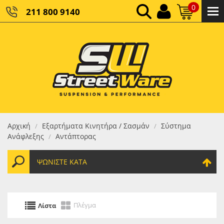
0
211 800 9140
0,00 €
ΚΑΘΑΡΌ ΣΎΝΟΛΟ:
0,00 €
ΤΕΛΙΚΌ ΣΎΝΟΛΟ:
Αρχική
Εξαρτήματα Κινητήρα / Σασμάν
Σύστημα
/
/
Ανάφλεξης
Αντάπτορας
/
ΨΩΝΊΣΤΕ ΚΑΤΆ
Πλέγμα
Λίστα