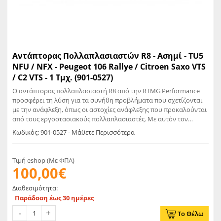
Αντάπτορας Πολλαπλασιαστών R8 - Ασημί - TU5
NFU / NFX - Peugeot 106 Rallye / Citroen Saxo VTS
/ C2 VTS - 1 Τμχ. (901-0527)
Ο αντάπτορας πολλαπλασιαστή R8 από την RTMG Performance
προσφέρει τη λύση για τα συνήθη προβλήματα που σχετίζονται
με την ανάφλεξη, όπως οι αστοχίες ανάφλεξης που προκαλούνται
από τους εργοστασιακούς πολλαπλασιαστές. Με αυτόν τον
αντάπτορα πολλαπλασιαστή από billet, μπορείτε να
Κωδικός: 901-0527 - Μάθετε Περισσότερα
εγκαταστήσετε τους πολλαπλασιαστές R8/RS6 που είναι
ψηλότεροι από τους εργοστασιακούς και έτσι χρειάζονται
αντάπτορα για σωστή τοποθέτηση. Οι πολλαπλασιαστές NGK R8
Τιμή eshop (Με ΦΠΑ)
έχουν δοκιμαστεί εκτενώς στα dragster projects μας και σε
100,00€
χιλιάδες κινητήρες της VW AG, χωρίς προβλήματα ανάφλεξης,
επιλύοντας το πρόβλημα αστοχίας ακόμη και στις πιο απαιτητικές
Διαθεσιμότητα:
ρυθμίσεις. Αυτό το κιτ συνιστάται για την πλειονότητα των
Παράδοση έως 30 ημέρες
εφαρμογών υψηλής απόδοσης. Δεδομένου ότι πρόκειται για
υψηλής ποιότητας OEM μέρη, εξασφαλίζεται η μακροζωία και η
Το Θέλω