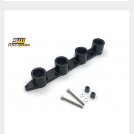
αξιοπιστία. Ο αντάπτορας πολλαπλασιαστή παρέχεται πλήρης με
αποστάτες και βίδες. Συνδυάστε αυτό με 4 πολλαπλασιαστές NGK
U5014 Κατάλληλο για κινητήρες TU5 NFU / NFX Σε περίπτωση που
χρησιμοποιείτε το πλαστικό κάλυμμα κυλινδροκεφαλής NFU,
μπορεί να χρειαστεί να κόψετε τις λαστιχένιες προεκτάσεις από
τον μεσαίο πολλαπλασιαστή για να τον περιστρέψετε λόγω του
συστήματος αναπνοής της κεφαλής. Διπλή τοποθέτηση αν θέλετε
να τοποθετήσετε τους πολλαπλασιαστές από την αντίθετη
πλευρά.