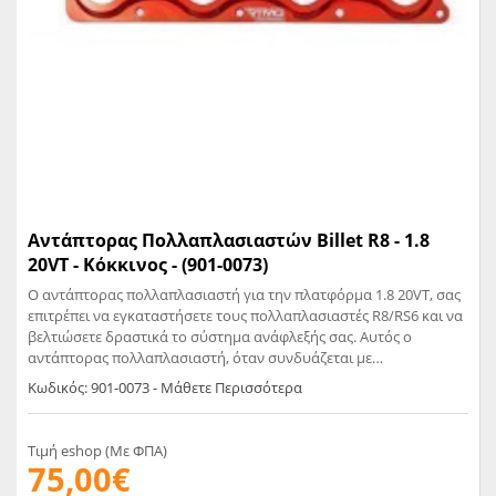
Αντάπτορας Πολλαπλασιαστών Billet R8 - 1.8
20VT - Κόκκινος - (901-0073)
Ο αντάπτορας πολλαπλασιαστή για την πλατφόρμα 1.8 20VT, σας
επιτρέπει να εγκαταστήσετε τους πολλαπλασιαστές R8/RS6 και να
βελτιώσετε δραστικά το σύστημα ανάφλεξής σας. Αυτός ο
αντάπτορας πολλαπλασιαστή, όταν συνδυάζεται με
πολλαπλασιαστές R8, έχει δοκιμαστεί εκτενώς στο dragster Ibiza
Κωδικός: 901-0073 - Μάθετε Περισσότερα
μας και σε χιλιάδες άλλους κινητήρες, επιλύοντας τα προβλήματα
αστοχίας και παρέχοντας αξιόπιστη σπίθα σε εφαρμογές δρόμου
ή αγώνων. Παρέχεται έτοιμος με βίδες τοποθέτησης. Συνδυάστε
Τιμή eshop (Με ΦΠΑ)
τον με πολλαπλασιαστές NGK U5014
75,00€