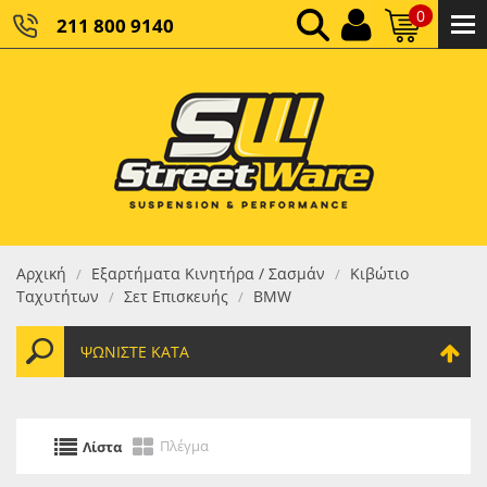
0
211 800 9140
0,00 €
ΚΑΘΑΡΌ ΣΎΝΟΛΟ:
0,00 €
ΤΕΛΙΚΌ ΣΎΝΟΛΟ:
Αρχική
Εξαρτήματα Κινητήρα / Σασμάν
Κιβώτιο
/
/
Ταχυτήτων
Σετ Επισκευής
BMW
/
/
ΨΩΝΊΣΤΕ ΚΑΤΆ
Πλέγμα
Λίστα