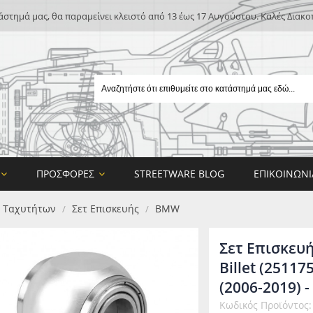
άστημά μας, θα παραμείνει κλειστό από 13 έως 17 Αυγούστου. Καλές Διακο
ΠΡΟΣΦΟΡΈΣ
STREETWARE BLOG
ΕΠΙΚΟΙΝΩΝΊ
ο Ταχυτήτων
Σετ Επισκευής
BMW
/
/
Σετ Επισκευ
Billet (2511
(2006-2019) -
E
Κωδικός Προϊόντος:
ON DESIGN