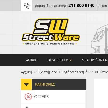
211 800 9140
Γραμμή εξυπηρέτησης :
Το κατ
ΑΡΧΙΚΉ
BEST SELLER
ΝΈΑ ΠΡΟΪΌΝΤΑ
Αρχική
Εξαρτήματα Κινητήρα / Σασμάν
Κιβώτι
/
/
ΚΑΤΗΓΟΡΊΕΣ
OFFERS
FORG
MAXT