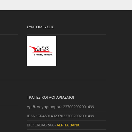
12/2019)
7/2007)
06-07/2010)
ΣΥΝΤΟΜΕΎΣΕΙΣ
7/2007)
06-07/2010)
001)
06/2015)
07/2006)
006-08/2010)
08/2017)
12/2019)
03 Antalya)
ΤΡΑΠΕΖΙΚΟΊ ΛΟΓΑΡΙΑΣΜΟΊ
09/2006)
Αριθ. Λογαριασμού: 237002002001499
06/2002)
IBAN: GR4601402370237002002001499
08/2008)
BIC: CRBAGRAA -
ALPHA BANK
08/2008)