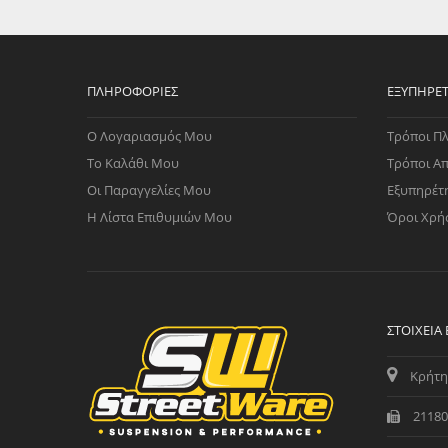
WAST
RENA
ΑΝΤΛ
ΛΕΊΠ
ΠΛΗΡΟΦΟΡΊΕΣ
ΕΞΥΠΗΡΈ
(TURB
Ο Λογαριασμός Μου
Τρόποι Π
ΑΝΤΛ
Το Καλάθι Μου
Τρόποι Α
Οι Παραγγελίες Μου
Εξυπηρέτ
Η Λίστα Επιθυμιών Μου
Όροι Χρή
ΣΤΟΙΧΕΊΑ
Κρήτη
21180