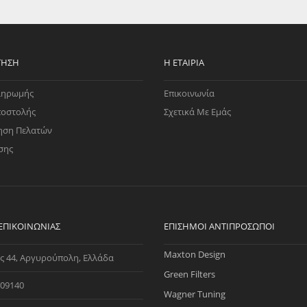
BMW 5' G31 (03/2016-
EGATE
ΚΆΛΥΜΜΑ
ULT
CUPRA
ΊΑ ΒΕΝΖΊΝΗΣ
ΨΕΥΤΟΚΆΠΑΚΟΥ
BMW 6' E63 (02/2004-0
ΤΗΣ ΥΠΟΠΊΕΣΗΣ
ΒΆΣΕΙΣ ΜΗΧΑΝΉΣ
BMW 6' E63 LCI (04/20
ΤΗΣΗ
Η ΕΤΑΙΡΊΑ
BMW 6' E64 (03/2004-0
O)
BMW 6' E64 LCI (04/20
ληρωμής
Επικοινωνία
ΊΑ ΝΕΡΟΎ
ποστολής
Σχετικά Με Εμάς
BMW 7' E38 (1995-07/2
ηση Πελατών
BMW X1 E84 (09/2008-
σης
BMW X3 E83 (01/2003-
BMW X3 E83 LCI (02/2
BMW X3 F25 (06 Uma-
BMW X3 G01 (03/2017-
BMW X4 F26 (07/2013-
 ΕΠΙΚΟΙΝΩΝΊΑΣ
ΕΠΊΣΗΜΟΙ ΑΝΤΙΠΡΌΣΩΠΟΙ
BMW X5 E53 (08/1999-
Maxton Design
ς 44, Αργυρούπολη, Ελλάδα
BMW Z3 E36 (12/1994-
Green Filters
BMW Z4 E85 (01/2002-
09140
Wagner Tuning
BMW Z4 E86 (10/2005-