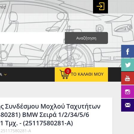
πές!
Αναζήτηση
0
ΤΟ ΚΑΛΆΘΙ ΜΟΥ
Α
ής Συνδέσμου Μοχλού Ταχυτήτων
0,00 €
ΚΑΘΑΡΌ ΣΎΝΟΛΟ:
7580281) BMW Σειρά 1/2/34/5/6
0,00 €
ΤΕΛΙΚΌ ΣΎΝΟΛΟ:
 1 Τμχ. - (25117580281-A)
 25117580281-A