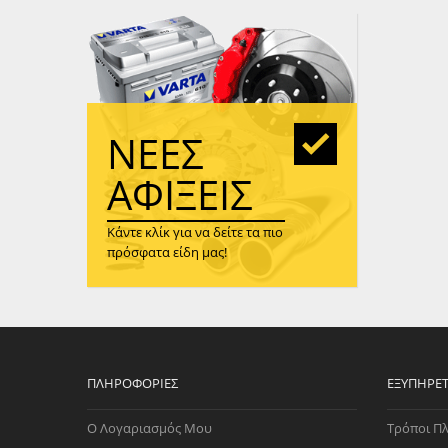
WAST
RENA
ΑΝΤΛ
ΛΕΊΠ
(TURB
ΝΈΕΣ
ΑΝΤΛ
ΑΦΊΞΕΙΣ
Κάντε κλίκ για να δείτε τα πιο
πρόσφατα είδη μας!
ΠΛΗΡΟΦΟΡΊΕΣ
ΕΞΥΠΗΡΈ
Ο Λογαριασμός Μου
Τρόποι Π