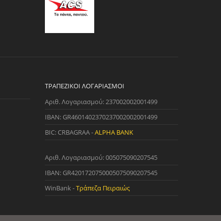
ΤΡΑΠΕΖΙΚΟΊ ΛΟΓΑΡΙΑΣΜΟΊ
Αριθ. Λογαριασμού: 237002002001499
IBAN: GR4601402370237002002001499
BIC: CRBAGRAA -
ALPHA BANK
Αριθ. Λογαριασμού: 005075090207545
IBAN: GR4201720750005075090207545
WinBank -
Τράπεζα Πειραιώς