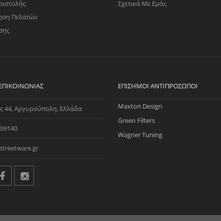
ποστολής
Σχετικά Με Εμάς
ηση Πελατών
σης
 ΕΠΙΚΟΙΝΩΝΊΑΣ
ΕΠΊΣΗΜΟΙ ΑΝΤΙΠΡΌΣΩΠΟΙ
Maxton Design
ς 44, Αργυρούπολη, Ελλάδα
Green Filters
09140
Wagner Tuning
streetware.gr