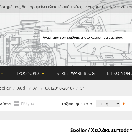
άστημά μας, θα παραμείνει κλειστό από 13 έως 17 Αυγούστου. Καλές Διακο
ΠΡΟΣΦΟΡΈΣ
STREETWARE BLOG
ΕΠΙΚΟΙΝΩΝΊ
poiler
Audi
A1
8X (2010-2018)
S1
/
/
/
/
Πλέγμα
Λίστα
Ταξινόμηση κατά
E
Spoiler / Χειλάκι εμπρός
ON DESIGN