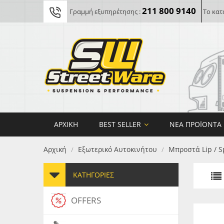
211 800 9140
Γραμμή εξυπηρέτησης :
Το κατ
ΑΡΧΙΚΉ
BEST SELLER
ΝΈΑ ΠΡΟΪΌΝΤΑ
Αρχική
Εξωτερικό Αυτοκινήτου
Μπροστά Lip / S
/
/
ΚΑΤΗΓΟΡΊΕΣ
OFFERS
FORG
MAXT