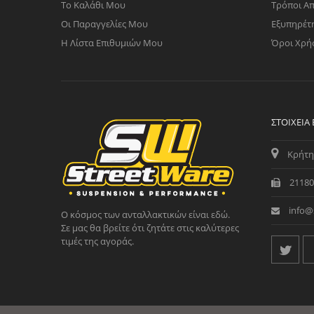
Το Καλάθι Μου
Τρόποι Α
Οι Παραγγελίες Μου
Εξυπηρέτ
Η Λίστα Επιθυμιών Μου
Όροι Χρή
ΣΤΟΙΧΕΊΑ
Κρήτη
21180
info@
Ο κόσμος των ανταλλακτικών είναι εδώ.
Σε μας θα βρείτε ότι ζητάτε στις καλύτερες
τιμές της αγοράς.