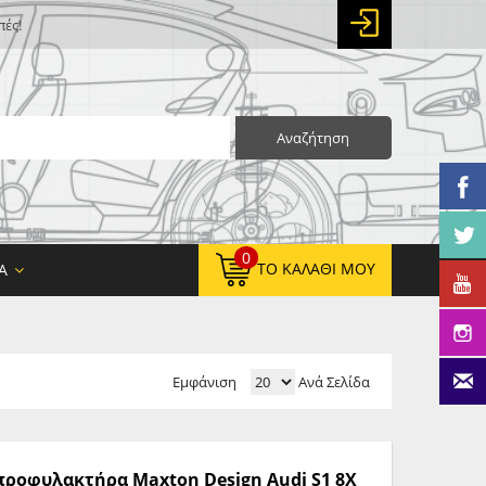
πές!
Αναζήτηση
0
ΤΟ ΚΑΛΆΘΙ ΜΟΥ
Α
Εμφάνιση
Ανά Σελίδα
0,00 €
ΚΑΘΑΡΌ ΣΎΝΟΛΟ:
0,00 €
ΤΕΛΙΚΌ ΣΎΝΟΛΟ:
 προφυλακτήρα Maxton Design Audi S1 8X