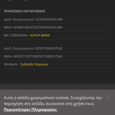
ΤΡΑΠΕΖΙΚΟΊ ΛΟΓΑΡΙΑΣΜΟΊ
Αριθ. Λογαριασμού: 237002002001499
IBAN: GR4601402370237002002001499
BIC: CRBAGRAA -
ALPHA BANK
Αριθ. Λογαριασμού: 005075090207545
IBAN: GR4201720750005075090207545
WinBank -
Τράπεζα Πειραιώς
© 2022 StreetWare. All Rights Reserved. | Designed and Developed
by
Αυτή η σελίδα χρησιμοποιεί cookies. Συνεχίζοντας την
Primesoft
&
CodeCave
περιήγηση στη σελίδα, συναινείτε στη χρήση τους.
Περισσότερες Πληροφορίες