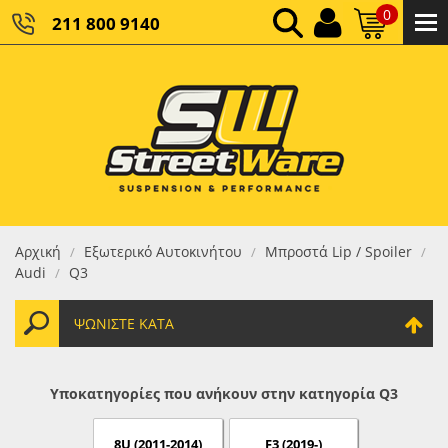
0
211 800 9140
0,00 €
ΚΑΘΑΡΌ ΣΎΝΟΛΟ:
0,00 €
ΤΕΛΙΚΌ ΣΎΝΟΛΟ:
Αρχική
Εξωτερικό Αυτοκινήτου
Μπροστά Lip / Spoiler
/
/
/
Audi
Q3
/
ΨΩΝΊΣΤΕ ΚΑΤΆ
Υποκατηγορίες που ανήκουν στην κατηγορία Q3
8U (2011-2014)
F3 (2019-)