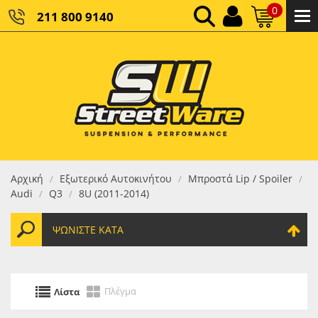
0
211 800 9140
0,00 €
ΚΑΘΑΡΌ ΣΎΝΟΛΟ:
0,00 €
ΤΕΛΙΚΌ ΣΎΝΟΛΟ:
Αρχική
Εξωτερικό Αυτοκινήτου
Μπροστά Lip / Spoiler
/
/
/
Audi
Q3
8U (2011-2014)
/
/
ΨΩΝΊΣΤΕ ΚΑΤΆ
Πλέγμα
Λίστα