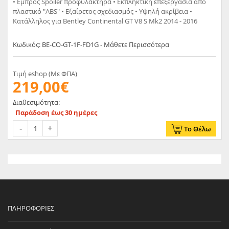
• Eμπρός Spoiler προφυλακτήρα • Εκπληκτική επεξεργασία από
πλαστικό "ABS" • Εξαίρετος σχεδιασμός • Υψηλή ακρίβεια •
Κατάλληλος για Bentley Continental GT V8 S Mk2 2014 - 2016
Κωδικός: BE-CO-GT-1F-FD1G - Μάθετε Περισσότερα
Τιμή eshop (Με ΦΠΑ)
219,00€
Διαθεσιμότητα:
Παράδοση έως 30 ημέρες
Το Θέλω
ΠΛΗΡΟΦΟΡΊΕΣ