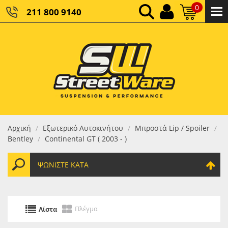
0
211 800 9140
0,00 €
ΚΑΘΑΡΌ ΣΎΝΟΛΟ:
0,00 €
ΤΕΛΙΚΌ ΣΎΝΟΛΟ:
Αρχική
Εξωτερικό Αυτοκινήτου
Μπροστά Lip / Spoiler
/
/
/
Bentley
Continental GT ( 2003 - )
/
ΨΩΝΊΣΤΕ ΚΑΤΆ
Πλέγμα
Λίστα