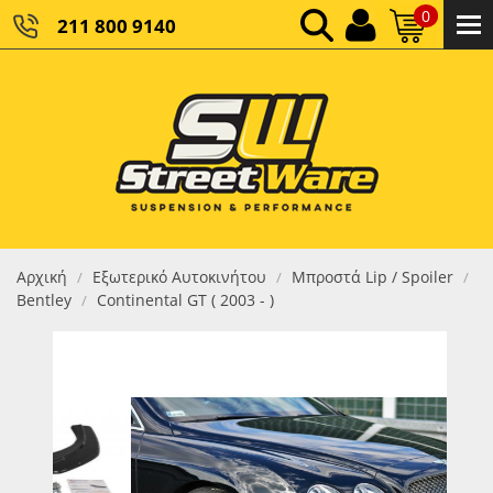
0
211 800 9140
0,00 €
ΚΑΘΑΡΌ ΣΎΝΟΛΟ:
0,00 €
ΤΕΛΙΚΌ ΣΎΝΟΛΟ:
Αρχική
Εξωτερικό Αυτοκινήτου
Μπροστά Lip / Spoiler
/
/
/
Bentley
Continental GT ( 2003 - )
/