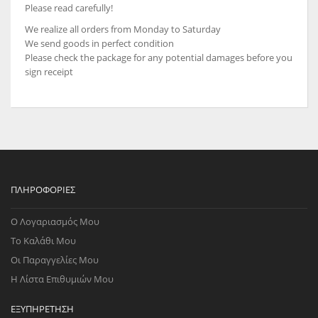
Please read carefully!
We realize all orders from Monday to Saturday
We send goods in perfect condition
Please check the package for any potential damages before you
sign receipt
ΠΛΗΡΟΦΟΡΊΕΣ
Ο Λογαριασμός Μου
Το Καλάθι Μου
Οι Παραγγελίες Μου
Η Λίστα Επιθυμιών Μου
ΕΞΥΠΗΡΈΤΗΣΗ