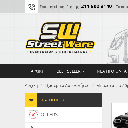
211 800 9140
Γραμμή εξυπηρέτησης :
Το κατ
ΑΡΧΙΚΉ
BEST SELLER
ΝΈΑ ΠΡΟΪΌΝΤΑ
Αρχική
Εξωτερικό Αυτοκινήτου
Μπροστά Lip / S
/
/
ΚΑΤΗΓΟΡΊΕΣ
OFFERS
FORG
MAXT