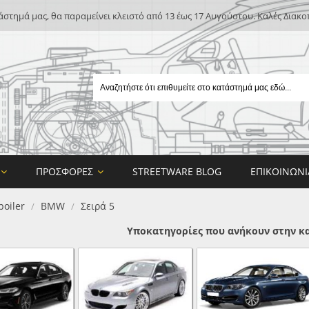
άστημά μας, θα παραμείνει κλειστό από 13 έως 17 Αυγούστου. Καλές Διακο
ΠΡΟΣΦΟΡΈΣ
STREETWARE BLOG
ΕΠΙΚΟΙΝΩΝΊ
poiler
BMW
Σειρά 5
/
/
Υποκατηγορίες που ανήκουν στην κα
E
ON DESIGN