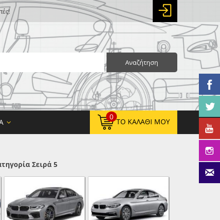
πές!
Αναζήτηση
0
ΤΟ ΚΑΛΆΘΙ ΜΟΥ
Α
τηγορία Σειρά 5
0,00 €
ΚΑΘΑΡΌ ΣΎΝΟΛΟ:
0,00 €
ΤΕΛΙΚΌ ΣΎΝΟΛΟ: