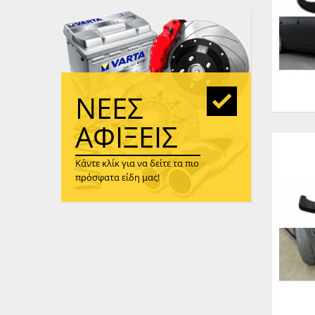
WAST
RENA
ΑΝΤΛ
ΛΕΊΠ
(TURB
ΝΈΕΣ
ΑΝΤΛ
ΑΦΊΞΕΙΣ
Κάντε κλίκ για να δείτε τα πιο
πρόσφατα είδη μας!