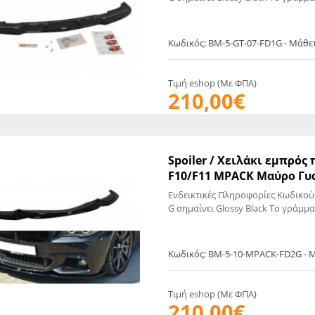
Κωδικός: BM-5-GT-07-FD1G - Μάθε
Τιμή eshop (Με ΦΠΑ)
210,00€
Spoiler / Χειλάκι εμπρό
F10/F11 MPACK Μαύρο Γυα
Ενδεικτικές Πληροφορίες Κωδικού
G σημαίνει Glossy Black Το γράμμα
Κωδικός: BM-5-10-MPACK-FD2G - 
Τιμή eshop (Με ΦΠΑ)
210,00€