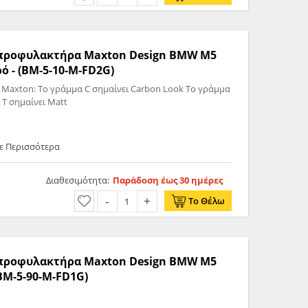
ς προφυλακτήρα Maxton Design BMW M5
ό - (BM-5-10-M-FD2G)
 Maxton: Το γράμμα C σημαίνει Carbon Look Το γράμμα
 T σημαίνει Matt
ε Περισσότερα
Διαθεσιμότητα:
Παράδοση έως 30 ημέρες
Το Θέλω
ς προφυλακτήρα Maxton Design BMW M5
BM-5-90-M-FD1G)