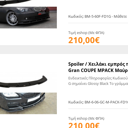
EGATE
ΚΆΛΥΜΜΑ
ULT
CUPRA
ΊΑ ΒΕΝΖΊΝΗΣ
ΨΕΥΤΟΚΆΠΑΚΟΥ
Κωδικός: BM-5-60F-FD1G - Μάθετε
ΤΗΣ ΥΠΟΠΊΕΣΗΣ
ΒΆΣΕΙΣ ΜΗΧΑΝΉΣ
O)
Τιμή eshop (Με ΦΠΑ)
210,00€
ΊΑ ΝΕΡΟΎ
Spoiler / Χειλάκι εμπρό
Gran COUPE MPACK Μαύρο 
Ενδεικτικές Πληροφορίες Κωδικού
G σημαίνει Glossy Black Το γράμμα
Κωδικός: BM-6-06-GC-M-PACK-FD1
Τιμή eshop (Με ΦΠΑ)
210,00€