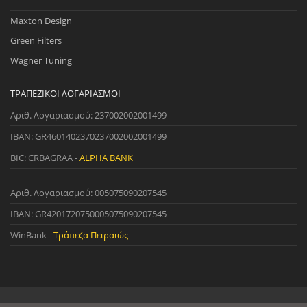
Maxton Design
Green Filters
Wagner Tuning
ΤΡΑΠΕΖΙΚΟΊ ΛΟΓΑΡΙΑΣΜΟΊ
Αριθ. Λογαριασμού: 237002002001499
IBAN: GR4601402370237002002001499
BIC: CRBAGRAA -
ALPHA BANK
Αριθ. Λογαριασμού: 005075090207545
IBAN: GR4201720750005075090207545
WinBank -
Τράπεζα Πειραιώς
© 2022 StreetWare. All Rights Reserved. | Designed and Developed
by