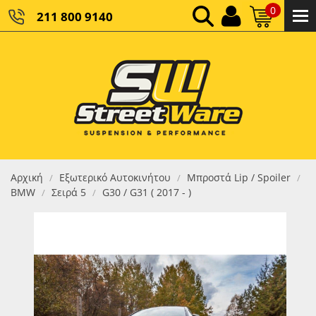
0
211 800 9140
0,00 €
ΚΑΘΑΡΌ ΣΎΝΟΛΟ:
0,00 €
ΤΕΛΙΚΌ ΣΎΝΟΛΟ:
Αρχική
Εξωτερικό Αυτοκινήτου
Μπροστά Lip / Spoiler
/
/
/
BMW
Σειρά 5
G30 / G31 ( 2017 - )
/
/