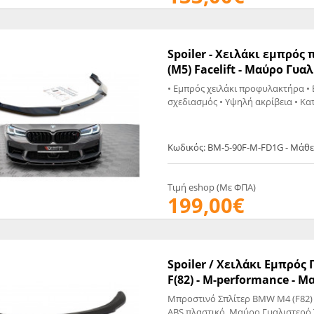
EGATE
ΚΆΛΥΜΜΑ
ULT
CUPRA
ΊΑ ΒΕΝΖΊΝΗΣ
ΨΕΥΤΟΚΆΠΑΚΟΥ
Spoiler - Χειλάκι εμπρό
ΤΗΣ ΥΠΟΠΊΕΣΗΣ
ΒΆΣΕΙΣ ΜΗΧΑΝΉΣ
(M5) Facelift - Mαύρο Γυα
O)
• Εμπρός χειλάκι προφυλακτήρα • 
ΊΑ ΝΕΡΟΎ
σχεδιασμός • Υψηλή ακρίβεια • Κατ
Κωδικός: BM-5-90F-M-FD1G - Μάθε
Τιμή eshop (Με ΦΠΑ)
199,00€
Spoiler / Χειλάκι Εμπρό
F(82) - M-performance - 
Μπροστινό Σπλίτερ BMW M4 (F82) M-performance Το προϊόν είναι κατασκευασμένο απ
ABS πλαστικό. Μαύρο Γυαλιστερό Ταιριάζει σε: BMW M4 (F82) M-performance - (2014 -