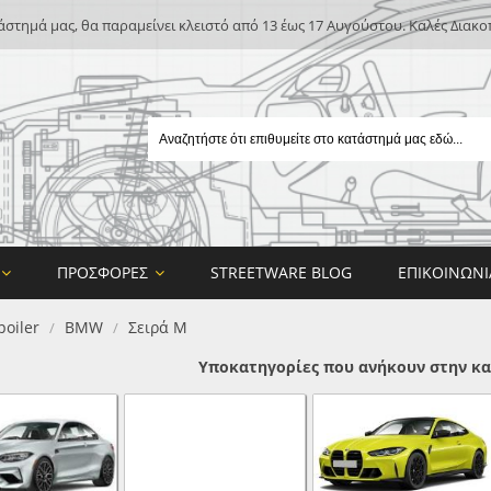
άστημά μας, θα παραμείνει κλειστό από 13 έως 17 Αυγούστου. Καλές Διακο
ΠΡΟΣΦΟΡΈΣ
STREETWARE BLOG
ΕΠΙΚΟΙΝΩΝΊ
poiler
BMW
Σειρά M
/
/
Υποκατηγορίες που ανήκουν στην κα
E
ON DESIGN