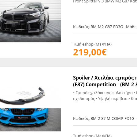
Κωδικός: BM-M2-G87-FD3G - Μάθε
Τιμή eshop (Με ΦΠΑ)
219,00€
Spoiler / Χειλάκι εμπρό
(F87) Competition - (BM-
• Εμπρός χειλάκι προφυλακτήρα • 
σχεδιασμός • Υψηλή ακρίβεια • Κα
Κωδικός: BM-2-87-M-COMP-FD1G -
Τιμή eshop (Με ΦΠΑ)