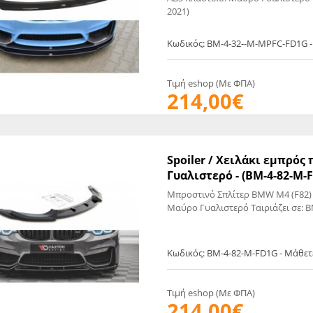
2021)
Κωδικός: BM-4-32--M-MPFC-FD1G 
Τιμή eshop (Με ΦΠΑ)
214,00€
Spoiler / Χειλάκι εμπρό
Γυαλιστερό - (BM-4-82-M-
Μπροστινό Σπλίτερ BMW M4 (F82) Το προϊόν είναι κατασκευασμένο από ABS πλαστικό
Μαύ
Κωδικός: BM-4-82-M-FD1G - Μάθετ
Τιμή eshop (Με ΦΠΑ)
214,00€