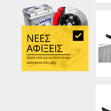
WAST
RENA
ΑΝΤΛ
ΛΕΊΠ
(TURB
ΝΈΕΣ
ΑΝΤΛ
ΑΦΊΞΕΙΣ
Κάντε κλίκ για να δείτε τα πιο
πρόσφατα είδη μας!