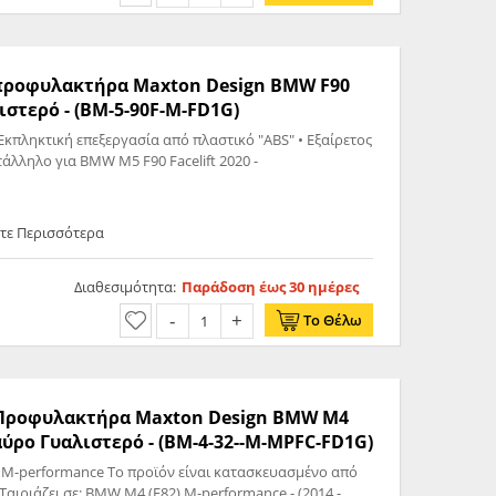
ς προφυλακτήρα Maxton Design BMW F90
λιστερό - (BM-5-90F-M-FD1G)
Εκπληκτική επεξεργασία από πλαστικό "ABS" • Εξαίρετος
άλληλο για BMW M5 F90 Facelift 2020 -
τε Περισσότερα
Διαθεσιμότητα:
Παράδοση έως 30 ημέρες
Το Θέλω
ς Προφυλακτήρα Maxton Design BMW M4
Μαύρο Γυαλιστερό - (BM-4-32--M-MPFC-FD1G)
ό