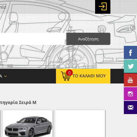
πές!
Αναζήτηση
0
ΤΟ ΚΑΛΆΘΙ ΜΟΥ
Α
τηγορία Σειρά M
0,00 €
ΚΑΘΑΡΌ ΣΎΝΟΛΟ:
0,00 €
ΤΕΛΙΚΌ ΣΎΝΟΛΟ: