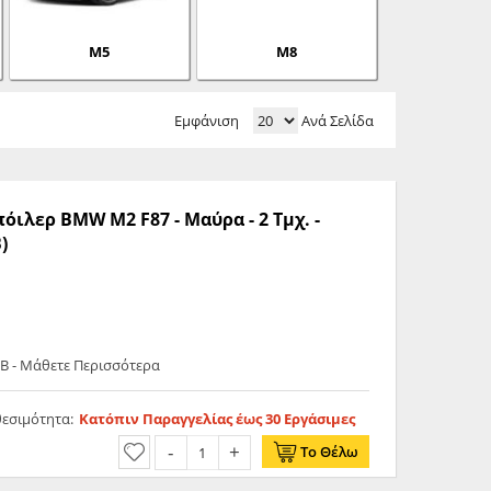
M5
M8
Εμφάνιση
Ανά Σελίδα
όιλερ BMW M2 F87 - Μαύρα - 2 Τμχ. -
)
 - Μάθετε Περισσότερα
θεσιμότητα:
Κατόπιν Παραγγελίας έως 30 Εργάσιμες
Το Θέλω