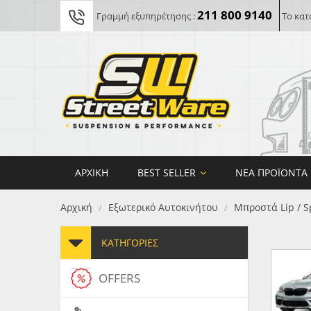
211 800 9140
Γραμμή εξυπηρέτησης :
Το κατ
ΑΡΧΙΚΉ
BEST SELLER
ΝΈΑ ΠΡΟΪΌΝΤΑ
Αρχική
Εξωτερικό Αυτοκινήτου
Μπροστά Lip / S
/
/
ΚΑΤΗΓΟΡΊΕΣ
OFFERS
FORG
MAXT