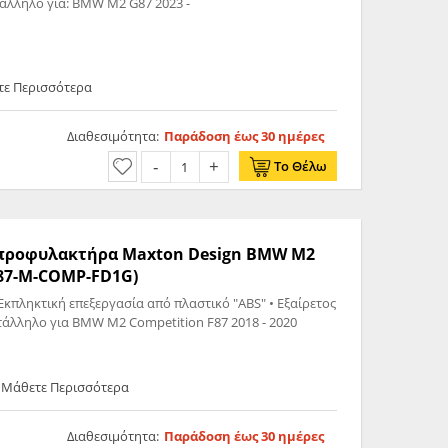
Front Splitter V.3 BMW M2 G87 Κατάλληλο για: BMW M2 G87 2023 -
τε Περισσότερα
Διαθεσιμότητα:
Παράδοση έως 30 ημέρες
Το Θέλω
ς προφυλακτήρα Maxton Design BMW M2
2-87-M-COMP-FD1G)
Εκπληκτική επεξεργασία από πλαστικό "ABS" • Εξαίρετος
τάλληλο για BMW M2 Competition F87 2018 - 2020
 Μάθετε Περισσότερα
Διαθεσιμότητα:
Παράδοση έως 30 ημέρες