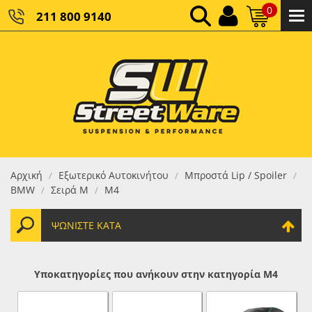
0
211 800 9140
0,00 €
ΚΑΘΑΡΌ ΣΎΝΟΛΟ:
0,00 €
ΤΕΛΙΚΌ ΣΎΝΟΛΟ:
Αρχική
Εξωτερικό Αυτοκινήτου
Μπροστά Lip / Spoiler
/
/
/
BMW
Σειρά M
M4
/
/
ΨΩΝΊΣΤΕ ΚΑΤΆ
Υποκατηγορίες που ανήκουν στην κατηγορία M4