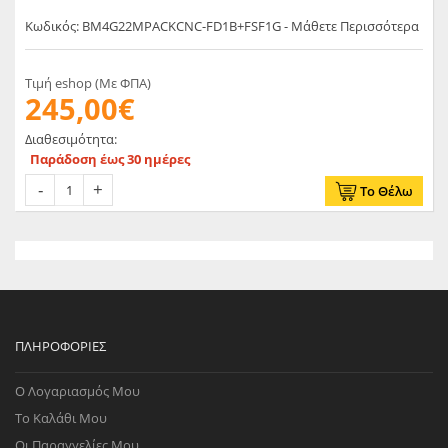
Κωδικός: BM4G22MPACKCNC-FD1B+FSF1G - Μάθετε Περισσότερα
Τιμή eshop (Με ΦΠΑ)
245,00€
Διαθεσιμότητα:
Παράδοση έως 30 ημέρες
Το Θέλω
ΠΛΗΡΟΦΟΡΊΕΣ
Ο Λογαριασμός Μου
Το Καλάθι Μου
Οι Παραγγελίες Μου