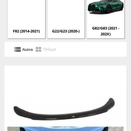
G82/G83 (2021 -
F82 (2014-2021)
G22/G23 (2020-)
202X)
Πλέγμα
Λίστα