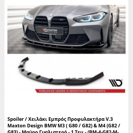
Spoiler / Χειλάκι Εμπρός Προφυλακτήρα V.3
Maxton Design BMW Μ3 ( G80 / G82) & M4 (G82 /
G83) - Μαύρο Γυαλιστερό - 1 Τεμ.- (BM-4-G82-M-