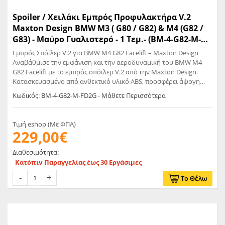
Spoiler / Χειλάκι Εμπρός Προφυλακτήρα V.2
Maxton Design BMW Μ3 ( G80 / G82) & M4 (G82 /
G83) - Μαύρο Γυαλιστερό - 1 Τεμ.- (BM-4-G82-M-
FD2G)
Εμπρός Σπόιλερ V.2 για BMW M4 G82 Facelift – Maxton Design
Αναβάθμισε την εμφάνιση και την αεροδυναμική του BMW M4
G82 Facelift με το εμπρός σπόιλερ V.2 από την Maxton Design.
Κατασκευασμένο από ανθεκτικό υλικό ABS, προσφέρει άψογη
εφαρμογή και σπορ χαρακτήρα, τονίζοντας τη δυναμική γραμμή
Κωδικός: BM-4-G82-M-FD2G - Μάθετε Περισσότερα
του οχήματος. • Συμβατό με BMW M4 G82 Facelift (2022+) • Υλικό:
Υψηλής ποιότητας ABS – ανθεκτικό και ελαφρύ • Δυναμική
σχεδίαση για βελτιωμένη αεροδυναμική • Έτοιμο για τοποθέτηση
Τιμή eshop (Με ΦΠΑ)
– δεν απαιτεί τροποποιήσεις Η Maxton Design είναι κορυφαία
229,00€
εταιρεία στον χώρο των αεροδυναμικών βελτιώσεων, με
προϊόντα που συνδυάζουν στυλ, ποιότητα και απόδοση.
Διαθεσιμότητα:
Κατόπιν Παραγγελίας έως 30 Εργάσιμες
Το Θέλω