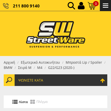
0
211 800 9140
0,00 €
ΚΑΘΑΡΌ ΣΎΝΟΛΟ:
0,00 €
ΤΕΛΙΚΌ ΣΎΝΟΛΟ:
Αρχική
Εξωτερικό Αυτοκινήτου
Μπροστά Lip / Spoiler
/
/
/
BMW
Σειρά M
M4
G22/G23 (2020-)
/
/
/
ΨΩΝΊΣΤΕ ΚΑΤΆ
Πλέγμα
Λίστα