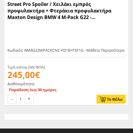
Street Pro Spoiler / Χειλάκι εμπρός
προφυλακτήρα + Φτεράκια προφυλακτήρα
Maxton Design BMW 4 M-Pack G22 -
(BM4G22MPACKCNC-FD1B+FSF1G)
Κωδικός: BM4G22MPACKCNC-FD1B+FSF1G - Μάθετε Περισσότερα
Τιμή eshop (Με ΦΠΑ)
245,00€
Διαθεσιμότητα:
Παράδοση έως 30 ημέρες
Το Θέλω