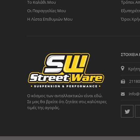
Το Καλάθι Μου
Τρόποι Α
Οι Παραγγελίες Μου
Εξυπηρέτ
Η Λίστα Επιθυμιών Μου
Όροι Χρή
ΣΤΟΙΧΕΊΑ
Κρήτη
21180
info@
Ο κόσμος των ανταλλακτικών είναι εδώ.
Σε μας θα βρείτε ότι ζητάτε στις καλύτερες
τιμές της αγοράς.