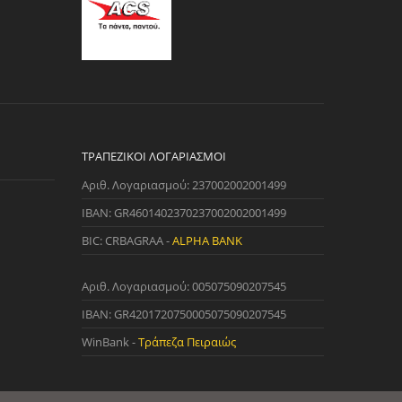
ΤΡΑΠΕΖΙΚΟΊ ΛΟΓΑΡΙΑΣΜΟΊ
Αριθ. Λογαριασμού: 237002002001499
IBAN: GR4601402370237002002001499
BIC: CRBAGRAA -
ALPHA BANK
Αριθ. Λογαριασμού: 005075090207545
IBAN: GR4201720750005075090207545
WinBank -
Τράπεζα Πειραιώς