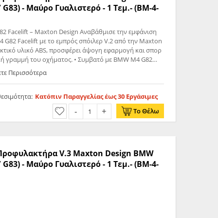
/ G83) - Μαύρο Γυαλιστερό - 1 Τεμ.- (BM-4-
Maxton Design Αναβάθμισε την εμφάνιση
G82 Facelift με το εμπρός σπόιλερ V.2 από την Maxton
κτικό υλικό ABS, προσφέρει άψογη εφαρμογή και σπορ
οχήματος. • Συμβατό με BMW M4 G82
οιότητας ABS – ανθεκτικό και ελαφρύ • Δυναμική
ετε Περισσότερα
μική • Έτοιμο για τοποθέτηση – δεν απαιτεί
δυάζουν στυλ, ποιότητα και απόδοση.
θεσιμότητα:
Κατόπιν Παραγγελίας έως 30 Εργάσιμες
Το Θέλω
ς Προφυλακτήρα V.3 Maxton Design BMW
/ G83) - Μαύρο Γυαλιστερό - 1 Τεμ.- (BM-4-