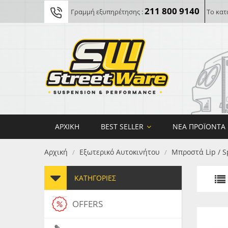
211 800 9140
Γραμμή εξυπηρέτησης :
Το κατ
ΑΡΧΙΚΉ
BEST SELLER
ΝΈΑ ΠΡΟΪΌΝΤΑ
Αρχική
Εξωτερικό Αυτοκινήτου
Μπροστά Lip / S
/
/
ΚΑΤΗΓΟΡΊΕΣ
OFFERS
FORG
MAXT