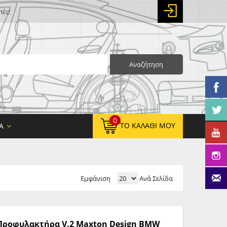
πές!
Αναζήτηση
0
ΤΟ ΚΑΛΆΘΙ ΜΟΥ
Α
Εμφάνιση
Ανά Σελίδα
0,00 €
ΚΑΘΑΡΌ ΣΎΝΟΛΟ:
0,00 €
ΤΕΛΙΚΌ ΣΎΝΟΛΟ:
ς Προφυλακτήρα V.2 Maxton Design BMW