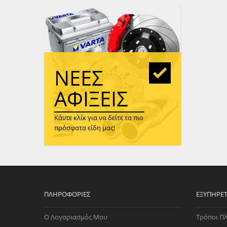
WAST
RENA
ΑΝΤΛ
ΛΕΊΠ
(TURB
ΝΈΕΣ
ΑΝΤΛ
ΑΦΊΞΕΙΣ
Κάντε κλίκ για να δείτε τα πιο
πρόσφατα είδη μας!
ΠΛΗΡΟΦΟΡΊΕΣ
ΕΞΥΠΗΡΈ
Ο Λογαριασμός Μου
Τρόποι Π