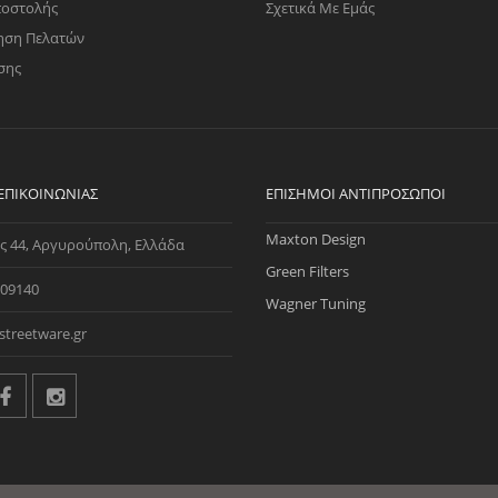
ποστολής
Σχετικά Με Εμάς
ηση Πελατών
σης
 ΕΠΙΚΟΙΝΩΝΊΑΣ
ΕΠΊΣΗΜΟΙ ΑΝΤΙΠΡΌΣΩΠΟΙ
Maxton Design
ς 44, Αργυρούπολη, Ελλάδα
Green Filters
09140
Wagner Tuning
streetware.gr