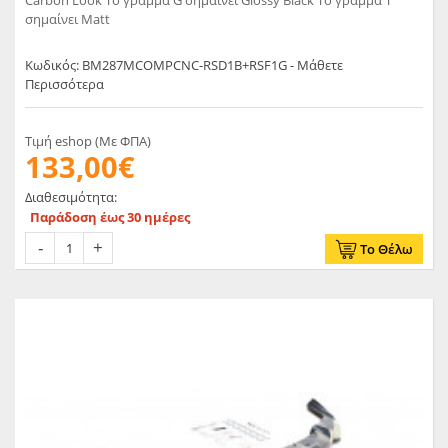
Carbon Look Το γράμμα G σημαίνει Glossy Black Το γράμμα T
σημαίνει Matt
Κωδικός: BM287MCOMPCNC-RSD1B+RSF1G - Μάθετε
Περισσότερα
Τιμή eshop (Με ΦΠΑ)
133,00€
Διαθεσιμότητα:
Παράδοση έως 30 ημέρες
Το Θέλω