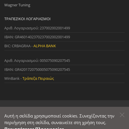
Wagner Tuning
ΤΡΑΠΕΖΙΚΟΊ ΛΟΓΑΡΙΑΣΜΟΊ
Αριθ. Λογαριασμού: 237002002001499
IBAN: GR4601402370237002002001499
BIC: CRBAGRAA -
ALPHA BANK
Αριθ. Λογαριασμού: 005075090207545
IBAN: GR4201720750005075090207545
WinBank -
Τράπεζα Πειραιώς
© 2022 StreetWare. All Rights Reserved. | Designed and Developed
by
Αυτή η σελίδα χρησιμοποιεί cookies. Συνεχίζοντας την
Primesoft
&
CodeCave
περιήγηση στη σελίδα, συναινείτε στη χρήση τους.