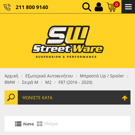
0
211 800 9140
0,00 €
ΚΑΘΑΡΌ ΣΎΝΟΛΟ:
0,00 €
ΤΕΛΙΚΌ ΣΎΝΟΛΟ:
Αρχική
Εξωτερικό Αυτοκινήτου
Μπροστά Lip / Spoiler
/
/
/
BMW
Σειρά M
M2
F87 (2016 - 2020)
/
/
/
ΨΩΝΊΣΤΕ ΚΑΤΆ
Πλέγμα
Λίστα