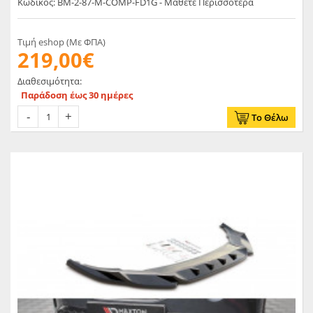
Κωδικός: BM-2-87-M-COMP-FD1G - Μάθετε Περισσότερα
Τιμή eshop (Με ΦΠΑ)
219,00€
Διαθεσιμότητα:
Παράδοση έως 30 ημέρες
Το Θέλω