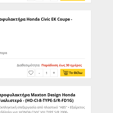
ροφυλακτήρα Honda Civic ΕΚ Coupe -
ότερα
Διαθεσιμότητα:
Παράδοση έως 30 ημέρες
Το Θέλω
ς προφυλακτήρα Maxton Design Honda
 Γυαλιστερό - (HO-CI-8-TYPE-S/R-FD1G)
Εκπληκτική επεξεργασία από πλαστικό "ABS" • Εξαίρετος
C VIII TYPE S/R 2006-