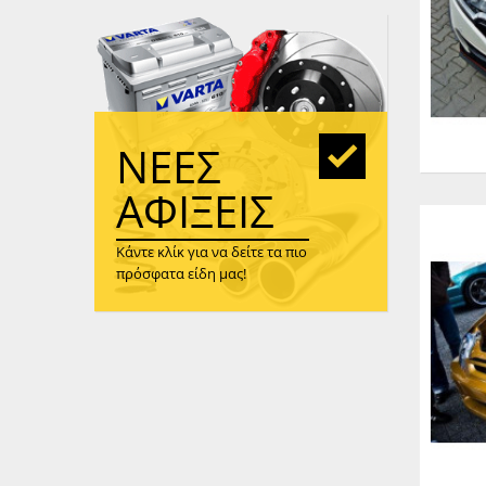
WAST
RENA
ΑΝΤΛ
ΛΕΊΠ
(TURB
ΝΈΕΣ
ΑΝΤΛ
ΑΦΊΞΕΙΣ
Κάντε κλίκ για να δείτε τα πιο
πρόσφατα είδη μας!