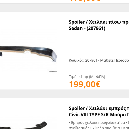
Spoiler / Χειλάκι πίσω π
Sedan - (207961)
Κωδικός: 207961 - Μάθετε Περισσ
Τιμή eshop (Με ΦΠΑ)
199,00€
Spoiler / Χειλάκι εμπρό
Civic VIII TYPE S/R Μαύρο
• Εμπρός χειλάκι προφυλακτήρα • 
σχεδιασμός • Υψηλή ακρίβεια • Κατάλληλο για: HONDA CIVI