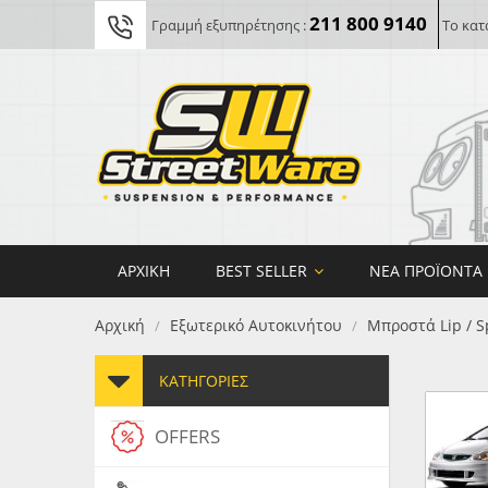
211 800 9140
Γραμμή εξυπηρέτησης :
Το κατ
ΑΡΧΙΚΉ
BEST SELLER
ΝΈΑ ΠΡΟΪΌΝΤΑ
Αρχική
Εξωτερικό Αυτοκινήτου
Μπροστά Lip / S
/
/
ΚΑΤΗΓΟΡΊΕΣ
OFFERS
FORG
MAXT