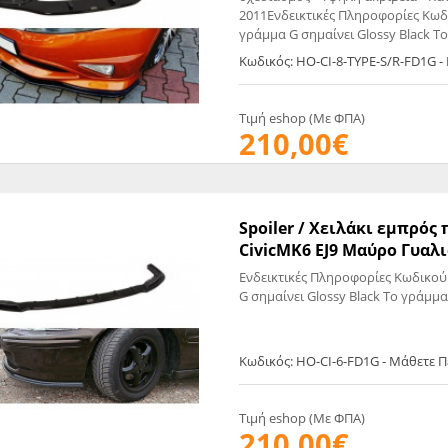
2011Ενδεικτικές Πληροφορίες Κωδ
γράμμα G σημαίνει Glossy Black Τ
Κωδικός: HO-CI-8-TYPE-S/R-FD1G 
Τιμή eshop (Με ΦΠΑ)
210,00€
Spoiler / Χειλάκι εμπρό
CivicMK6 EJ9 Μαύρο Γυαλι
Ενδεικτικές Πληροφορίες Κωδικού
G σημαίνει Glossy Black Το γράμμα
Κωδικός: HO-CI-6-FD1G - Μάθετε 
Τιμή eshop (Με ΦΠΑ)
210,00€