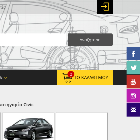
πές!
Αναζήτηση
0
ΤΟ ΚΑΛΆΘΙ ΜΟΥ
Α
ατηγορία Civic
0,00 €
ΚΑΘΑΡΌ ΣΎΝΟΛΟ:
0,00 €
ΤΕΛΙΚΌ ΣΎΝΟΛΟ: