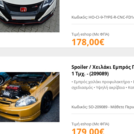
EGATE
ΚΆΛΥΜΜΑ
ULT
CUPRA
ΊΑ ΒΕΝΖΊΝΗΣ
ΨΕΥΤΟΚΆΠΑΚΟΥ
Κωδικός: HO-CI-9-TYPE-R-CNC-FD1
ΤΗΣ ΥΠΟΠΊΕΣΗΣ
ΒΆΣΕΙΣ ΜΗΧΑΝΉΣ
O)
Τιμή eshop (Με ΦΠΑ)
178,00€
ΊΑ ΝΕΡΟΎ
Spoiler / Χειλάκι Εμπρός 
1 Τμχ. - (209089)
• Εμπρός χειλάκι προφυλακτήρα • 
σχεδιασμός • Υψηλή ακρίβεια • Κατ
Κωδικός: SO-209089 - Μάθετε Περ
Τιμή eshop (Με ΦΠΑ)
179,00€