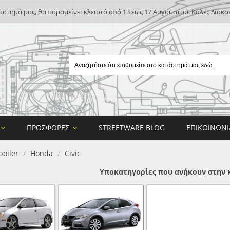
άστημά μας, θα παραμείνει κλειστό από 13 έως 17 Αυγούστου. Καλές Διακο
ΠΡΟΣΦΟΡΈΣ
STREETWARE BLOG
ΕΠΙΚΟΙΝΩΝΊ
poiler
Honda
Civic
/
/
Υποκατηγορίες που ανήκουν στην κ
E
ON DESIGN