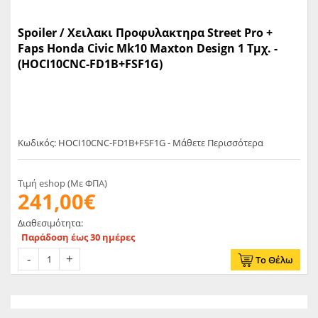
Spoiler / Χειλακι Προφυλακτηρα Street Pro +
Faps Honda Civic Mk10 Maxton Design 1 Τμχ. -
(HOCI10CNC-FD1B+FSF1G)
Κωδικός: HOCI10CNC-FD1B+FSF1G - Μάθετε Περισσότερα
Τιμή eshop (Με ΦΠΑ)
241,00€
Διαθεσιμότητα:
Παράδοση έως 30 ημέρες
Το Θέλω