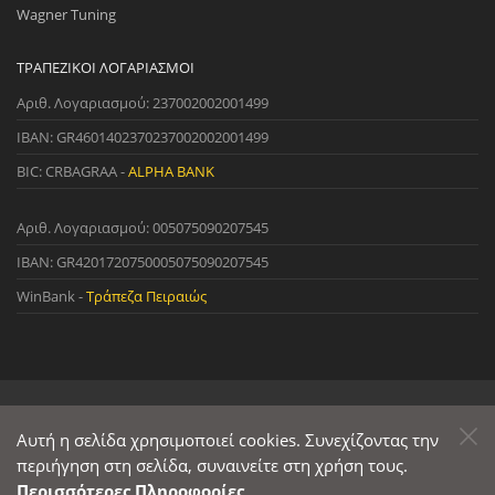
Wagner Tuning
ΤΡΑΠΕΖΙΚΟΊ ΛΟΓΑΡΙΑΣΜΟΊ
Αριθ. Λογαριασμού: 237002002001499
IBAN: GR4601402370237002002001499
BIC: CRBAGRAA -
ALPHA BANK
Αριθ. Λογαριασμού: 005075090207545
IBAN: GR4201720750005075090207545
WinBank -
Τράπεζα Πειραιώς
© 2022 StreetWare. All Rights Reserved. | Designed and Developed
by
Αυτή η σελίδα χρησιμοποιεί cookies. Συνεχίζοντας την
Primesoft
&
CodeCave
περιήγηση στη σελίδα, συναινείτε στη χρήση τους.
Περισσότερες Πληροφορίες