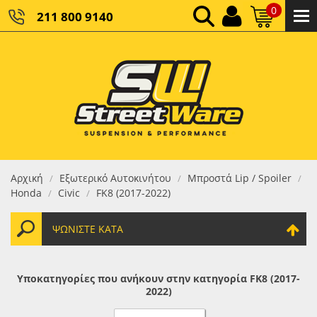
0
211 800 9140
0,00 €
ΚΑΘΑΡΌ ΣΎΝΟΛΟ:
0,00 €
ΤΕΛΙΚΌ ΣΎΝΟΛΟ:
Αρχική
Εξωτερικό Αυτοκινήτου
Μπροστά Lip / Spoiler
/
/
/
Honda
Civic
FK8 (2017-2022)
/
/
ΨΩΝΊΣΤΕ ΚΑΤΆ
Υποκατηγορίες που ανήκουν στην κατηγορία FK8 (2017-
2022)