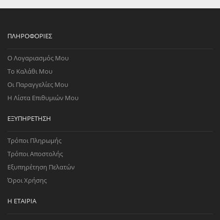
ΠΛΗΡΟΦΟΡΊΕΣ
Ο Λογαριασμός Μου
Το Καλάθι Μου
Οι Παραγγελίες Μου
Η Λίστα Επιθυμιών Μου
ΕΞΥΠΗΡΈΤΗΣΗ
Τρόποι Πληρωμής
Τρόποι Αποστολής
Εξυπηρέτηση Πελατών
Όροι Χρήσης
Η ΕΤΑΙΡΊΑ