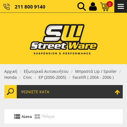
0
211 800 9140
0,00 €
ΚΑΘΑΡΌ ΣΎΝΟΛΟ:
0,00 €
ΤΕΛΙΚΌ ΣΎΝΟΛΟ:
Αρχική
Εξωτερικό Αυτοκινήτου
Μπροστά Lip / Spoiler
/
/
/
Honda
Civic
EP (2000-2005)
Facelift ( 2004 - 2006 )
/
/
/
ΨΩΝΊΣΤΕ ΚΑΤΆ
Πλέγμα
Λίστα