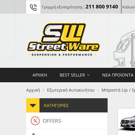
211 800 9140
Γραμμή εξυπηρέτησης :
Καλωσο
ΑΡΧΙΚΉ
BEST SELLER
ΝΈΑ ΠΡΟΪΌΝΤΑ
Αρχική
Εξωτερικό Αυτοκινήτου
Μπροστά Lip / S
/
/
ΚΑΤΗΓΟΡΊΕΣ
OFFERS
FORG
MAXT