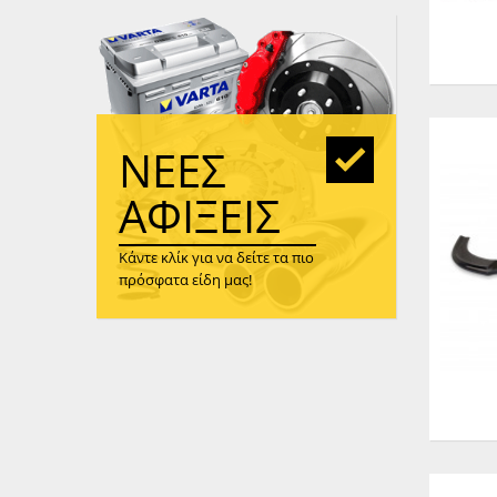
WAST
RENA
ΑΝΤΛ
ΛΕΊΠ
(TURB
ΝΈΕΣ
ΑΝΤΛ
ΑΦΊΞΕΙΣ
Κάντε κλίκ για να δείτε τα πιο
πρόσφατα είδη μας!