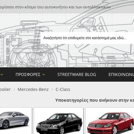
ρίσατε στον κόσμο του αυτοκινήτου και των ανταλλακτικών
ΠΡΟΣΦΟΡΈΣ
STREETWARE BLOG
ΕΠΙΚΟΙΝΩΝΊ
poiler
Mercedes-Benz
C-Class
/
/
Υποκατηγορίες που ανήκουν στην κα
E
ON DESIGN