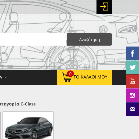
Αναζήτηση
0
ΤΟ ΚΑΛΆΘΙ ΜΟΥ
Α
τηγορία C-Class
0,00 €
ΚΑΘΑΡΌ ΣΎΝΟΛΟ:
0,00 €
ΤΕΛΙΚΌ ΣΎΝΟΛΟ: