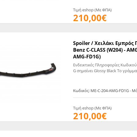
EGATE
ΚΆΛΥΜΜΑ
ULT
CUPRA
Τιμή eshop (Με ΦΠΑ)
210,00€
ΊΑ ΒΕΝΖΊΝΗΣ
ΨΕΥΤΟΚΆΠΑΚΟΥ
ΤΗΣ ΥΠΟΠΊΕΣΗΣ
ΒΆΣΕΙΣ ΜΗΧΑΝΉΣ
O)
Spoiler / Χειλάκι Εμπρό
ΊΑ ΝΕΡΟΎ
Benz C-CLASS (W204) - AMG
AMG-FD1G)
Ενδεικτικές Πληροφορίες Κωδικού
G σημαίνει Glossy Black Το γράμμα
Κωδικός: ME-C-204-AMG-FD1G - Μ
Τιμή eshop (Με ΦΠΑ)
210,00€