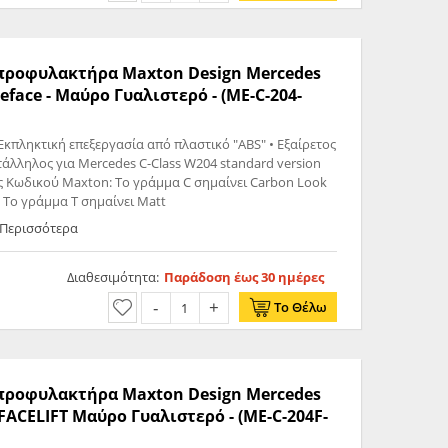
ς προφυλακτήρα Maxton Design Mercedes
eface - Μαύρο Γυαλιστερό - (ME-C-204-
Εκπληκτική επεξεργασία από πλαστικό "ABS" • Εξαίρετος
τάλληλος για Mercedes C-Class W204 standard version
ς Κωδικού Maxton: Το γράμμα C σημαίνει Carbon Look
k Το γράμμα T σημαίνει Matt
 Περισσότερα
Διαθεσιμότητα:
Παράδοση έως 30 ημέρες
Το Θέλω
ς προφυλακτήρα Maxton Design Mercedes
ACELIFT Μαύρο Γυαλιστερό - (ME-C-204F-