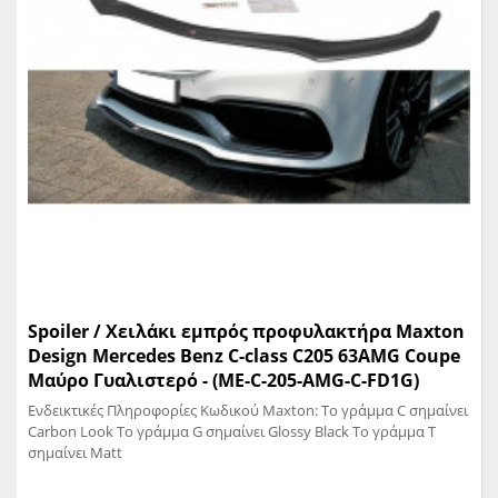
Spoiler / Χειλάκι εμπρός προφυλακτήρα Maxton
Design Mercedes Benz C-class C205 63AMG Coupe
Μαύρο Γυαλιστερό - (ME-C-205-AMG-C-FD1G)
Ενδεικτικές Πληροφορίες Κωδικού Maxton: Το γράμμα C σημαίνει
Carbon Look Το γράμμα G σημαίνει Glossy Black Το γράμμα T
σημαίνει Matt