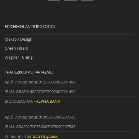
ΕΠΊΣΗΜΟΙ ΑΝΤΙΠΡΌΣΩΠΟΙ
Maxton Design
Green Filters
Wagner Tuning
ΤΡΑΠΕΖΙΚΟΊ ΛΟΓΑΡΙΑΣΜΟΊ
Αριθ. Λογαριασμού: 237002002001499
IBAN: GR4601402370237002002001499
BIC: CRBAGRAA -
ALPHA BANK
Αριθ. Λογαριασμού: 005075090207545
IBAN: GR4201720750005075090207545
WinBank -
Τράπεζα Πειραιώς