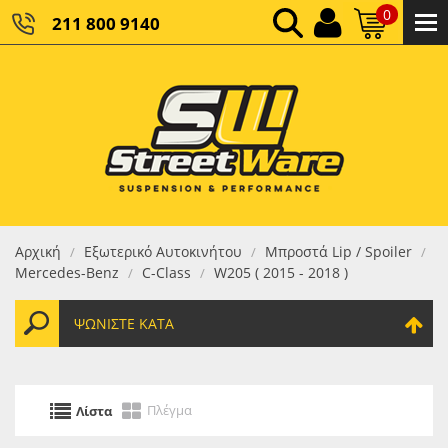
0
211 800 9140
0,00 €
ΚΑΘΑΡΌ ΣΎΝΟΛΟ:
0,00 €
ΤΕΛΙΚΌ ΣΎΝΟΛΟ:
Αρχική
Εξωτερικό Αυτοκινήτου
Μπροστά Lip / Spoiler
/
/
/
Mercedes-Benz
C-Class
W205 ( 2015 - 2018 )
/
/
ΨΩΝΊΣΤΕ ΚΑΤΆ
Πλέγμα
Λίστα